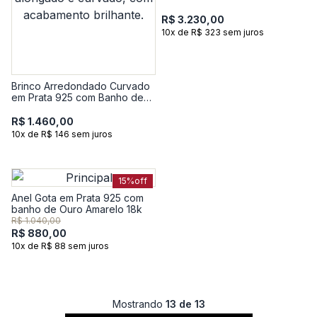
com Banho de Ouro Amarelo
18k
R$ 3.230,00
10x de R$ 323 sem juros
Brinco Arredondado Curvado
em Prata 925 com Banho de
Ouro Amarelo 18k
R$ 1.460,00
10x de R$ 146 sem juros
15%
off
Anel Gota em Prata 925 com
banho de Ouro Amarelo 18k
R$ 1.040,00
R$ 880,00
10x de R$ 88 sem juros
Mostrando
13 de 13