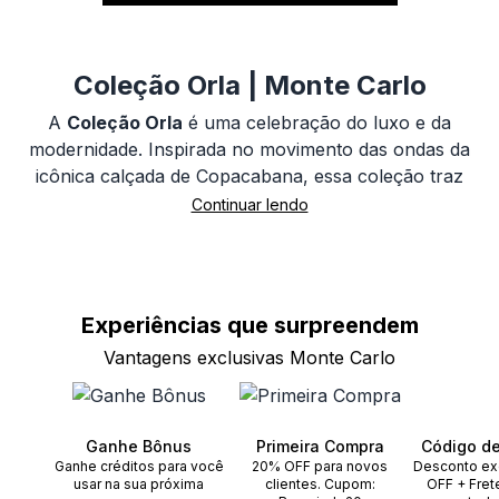
Coleção Orla | Monte Carlo
A
Coleção Orla
é uma celebração do luxo e da
modernidade. Inspirada no movimento das ondas da
icônica calçada de Copacabana, essa coleção traz
formas fluidas e orgânicas, criando joias volumosas e
sofisticadas. Feitas em
prata 925 com banho de ouro
18K
, essas joias combinam qualidade, brilho e
durabilidade, sendo perfeitas para mulheres que
buscam joias marcantes para o dia a dia ou ocasiões
Experiências que
surpreendem
especiais.
Vantagens exclusivas Monte Carlo
Por que escolher as joias em prata 925 com banho
de ouro 18K?
Ganhe Bônus
Primeira Compra
Código d
Ganhe créditos para você
20% OFF para novos
Desconto ex
A
prata 925
é um dos metais nobres mais desejados
usar na sua próxima
clientes. Cupom:
OFF + Fret
por sua pureza e resistência, e ao receber o
banho