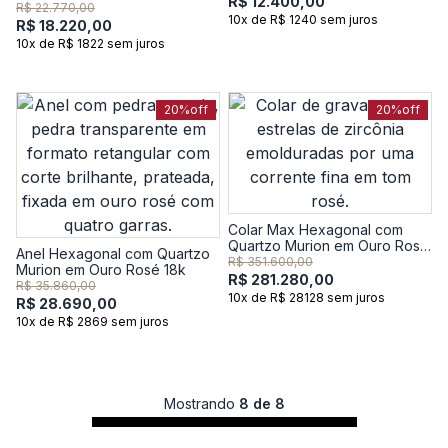
R$ 12.400,00
18k
R$ 22.770,00
10x de R$ 1240 sem juros
R$ 18.220,00
10x de R$ 1822 sem juros
20%
off
20%
off
Colar Max Hexagonal com
Quartzo Murion em Ouro Rosé
Anel Hexagonal com Quartzo
18k
R$ 351.600,00
Murion em Ouro Rosé 18k
R$ 281.280,00
R$ 35.860,00
10x de R$ 28128 sem juros
R$ 28.690,00
10x de R$ 2869 sem juros
Mostrando
8 de 8