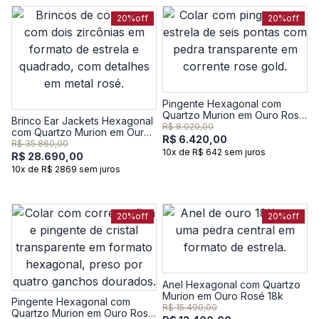
20%
off
20%
off
Pingente Hexagonal com
Quartzo Murion em Ouro Rosé
Brinco Ear Jackets Hexagonal
18k
R$ 8.020,00
com Quartzo Murion em Ouro
R$ 6.420,00
Rosé 18k
R$ 35.860,00
10x de R$ 642 sem juros
R$ 28.690,00
10x de R$ 2869 sem juros
20%
off
20%
off
Anel Hexagonal com Quartzo
Murion em Ouro Rosé 18k
Pingente Hexagonal com
R$ 15.490,00
Quartzo Murion em Ouro Rosé