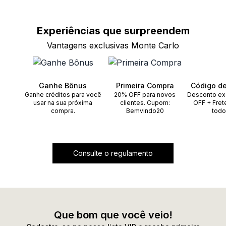
Experiências que
surpreendem
Vantagens exclusivas Monte Carlo
Ganhe Bônus
Primeira Compra
Código d
Ganhe créditos para você
20% OFF para novos
Desconto ex
usar na sua próxima
clientes. Cupom:
OFF + Fret
compra.
Bemvindo20
todo
Consulte o regulamento
Que bom que você veio!