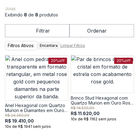
Joias
Exibindo
8
de
8
produtos
Filtrar
Ordenar
Filtros Ativos:
×
Encantar
Limpar Filtros
20%
off
20%
off
Brinco Stud Hexagonal com
Quartzo Murion em Ouro Rosé
Anel Hexagonal com Quartzo
18k
R$ 14.520,00
Murion e Diamantes em Ouro
R$ 11.620,00
Rosé 18k
R$ 24.260,00
10x de R$ 1162 sem juros
R$ 19.410,00
10x de R$ 1941 sem juros