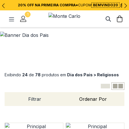
20% OFF NA PRIMEIRA COMPRA*
CUPOM
BEMVINDO20
1
Exibindo
24
de
78
produtos em
Dia dos Pais > Religiosos
Filtrar
Ordenar Por