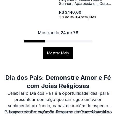
Senhora Aparecida em Ouro
Amarelo 18k
R$ 3.140,00
10x de R$ 314 sem juros
Mostrando
24 de 78
Mostrar Mais
Dia dos Pais: Demonstre Amor e Fé
com Joias Religiosas
Celebrar o Dia dos Pais é a oportunidade ideal para
presentear com algo que carregue um valor
sentimental profundo, capaz de ir além do aspecto
O Legado de Proteção do Pingente de Ouro Masculino
visual e tocar o coração de quem sempre nos guiou.