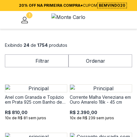
20% OFF NA PRIMEIRA COMPRA*
CUPOM
BEMVINDO20
1
Exibindo
24
de
1754
produtos
Filtrar
Ordenar
Anel com Granada e Topázio
Corrente Malha Veneziana em
em Prata 925 com Banho de
Ouro Amarelo 18k - 45 cm
Ouro Amarelo 18k
R$ 810,00
R$ 2.390,00
10x de R$ 81 sem juros
10x de R$ 239 sem juros