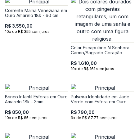
Corrente Malha Veneziana em
Ouro Amarelo 18k - 60 cm
R$ 3.550,00
10x de R$ 355 sem juros
Colar Escapulário N Senhora
Carmo/Sagrado Coração
Jesus em Prata 925 com
Banho de Ouro Amarelo 18k
R$ 1.610,00
10x de R$ 161 sem juros
Brinco Infantil Esferas em Ouro
Pulseira Identidade em Jade
Amarelo 18k - 3mm
Verde com Esfera em Ouro
Amarelo 18k - 18 cm
R$ 850,00
R$ 790,00
10x de R$ 85 sem juros
9x de R$ 87.77 sem juros