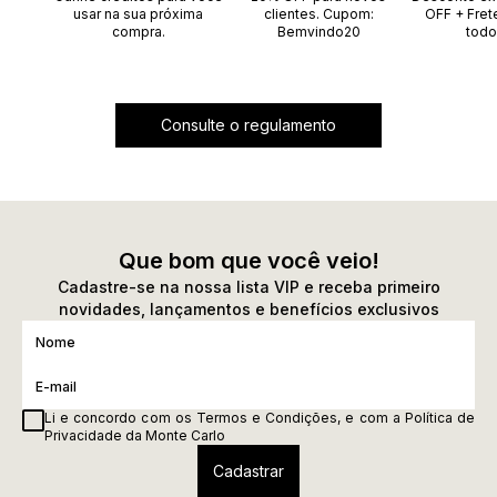
usar na sua próxima
clientes. Cupom:
OFF + Fret
compra.
Bemvindo20
todo
Consulte o regulamento
Que bom que você veio!
Cadastre-se na nossa lista VIP e receba primeiro
novidades, lançamentos e benefícios exclusivos
Li e concordo com os
Termos e Condições
, e com a
Política de
Privacidade
da Monte Carlo