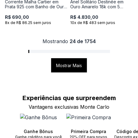
Corrente Malha Cartier em
Anel Solitário Destinée em
Prata 925 com Banho de Ouro
Ouro Amarelo 18k com 5
Amarelo 18k - 45 cm
Pontos de Diamante
R$ 690,00
R$ 4.830,00
8x de R$ 86.25 sem juros
10x de R$ 483 sem juros
Mostrando
24 de 1754
Mostrar Mais
Experiências que
surpreendem
Vantagens exclusivas Monte Carlo
Ganhe Bônus
Primeira Compra
Código d
Ganhe créditos para você
20% OFF para novos
Desconto ex