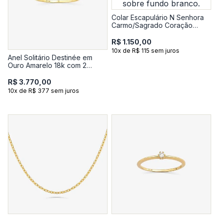
Colar Escapulário N Senhora
Carmo/Sagrado Coração
Jesus em Prata 925 com
banho de Ouro Amarelo 18k
R$ 1.150,00
10x de R$ 115 sem juros
Anel Solitário Destinée em
Ouro Amarelo 18k com 2
Pontos de Diamante
R$ 3.770,00
10x de R$ 377 sem juros