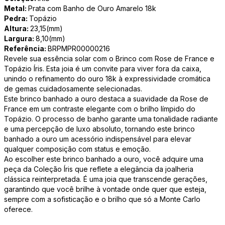
Metal:
Prata com Banho de Ouro Amarelo 18k
Pedra:
Topázio
Altura:
23,15(mm)
Largura:
8,10(mm)
Referência:
BRPMPR00000216
Revele sua essência solar com o Brinco com Rose de France e
Topázio Íris. Esta joia é um convite para viver fora da caixa,
unindo o refinamento do ouro 18k à expressividade cromática
de gemas cuidadosamente selecionadas.
Este brinco banhado a ouro destaca a suavidade da Rose de
France em um contraste elegante com o brilho límpido do
Topázio. O processo de banho garante uma tonalidade radiante
e uma percepção de luxo absoluto, tornando este brinco
banhado a ouro um acessório indispensável para elevar
qualquer composição com status e emoção.
Ao escolher este brinco banhado a ouro, você adquire uma
peça da Coleção Íris que reflete a elegância da joalheria
clássica reinterpretada. É uma joia que transcende gerações,
garantindo que você brilhe à vontade onde quer que esteja,
sempre com a sofisticação e o brilho que só a Monte Carlo
oferece.