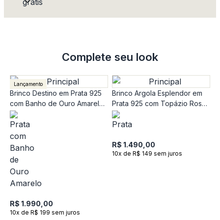
Complete seu look
Lançamento
Brinco Destino em Prata 925
Brinco Argola Esplendor em
com Banho de Ouro Amarelo
Prata 925 com Topázio Rosa
18K e Pedra Incolor
e Pedras Incolores
R$ 1.490,00
10x de R$ 149 sem juros
B
A
R$ 1.990,00
10x de R$ 199 sem juros
R