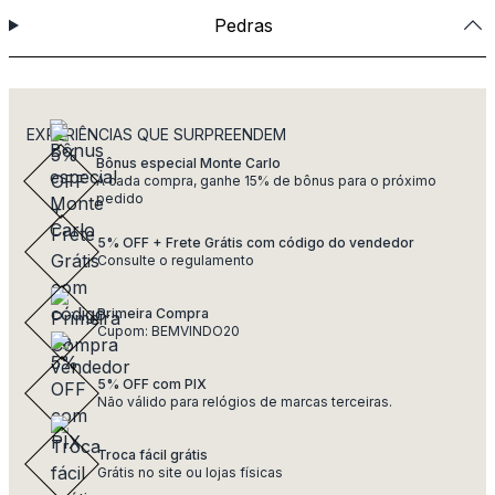
Pedras
EXPERIÊNCIAS QUE SURPREENDEM
Bônus especial Monte Carlo
A cada compra, ganhe 15% de bônus para o próximo
pedido
5% OFF + Frete Grátis com código do vendedor
Consulte o regulamento
Primeira Compra
Cupom: BEMVINDO20
5% OFF com PIX
Não válido para relógios de marcas terceiras.
Troca fácil grátis
Grátis no site ou lojas físicas