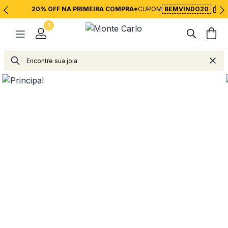
20% OFF NA PRIMEIRA COMPRA*
CUPOM
BEMVINDO20
1
Joias
Brincos
Argolas