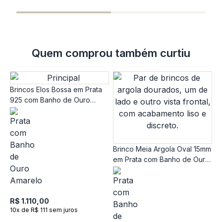
1
Quem comprou também curtiu
Brincos Elos Bossa em Prata
925 com Banho de Ouro
Amarelo 18K com Topázio
Brinco Meia Argola Oval 15mm
em Prata com Banho de Ouro
Amarelo 18k
B
9
A
R$ 1.110,00
10x de R$ 111 sem juros
R
1