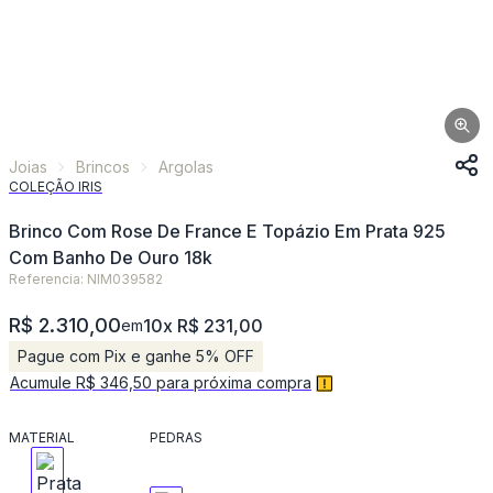
Joias
Brincos
Argolas
COLEÇÃO IRIS
Brinco Com Rose De France E Topázio Em Prata 925
Com Banho De Ouro 18k
Referencia: NIM039582
R$ 2.310,00
10x R$ 231,00
em
Pague com Pix e ganhe 5% OFF
Acumule R$ 346,50 para próxima compra
MATERIAL
PEDRAS