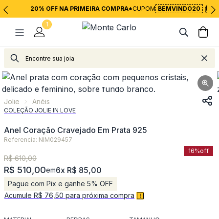
20% OFF NA PRIMEIRA COMPRA*
CUPOM
BEMVINDO20
1
Jolie
Anéis
Jolie
Anéis
COLEÇÃO JOLIE IN LOVE
Anel Coração Cravejado Em Prata 925
Referencia: NIM029457
16%
off
R$ 610,00
R$ 510,00
6x R$ 85,00
em
Pague com Pix e ganhe 5% OFF
Acumule R$ 76,50 para próxima compra