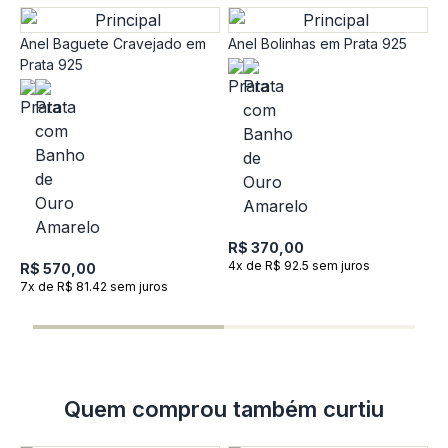
Anel Baguete Cravejado em
Anel Bolinhas em Prata 925
Prata 925
A
P
R$ 370,00
4x de R$ 92.5 sem juros
R$ 570,00
R
7x de R$ 81.42 sem juros
R
6
Quem comprou também curtiu