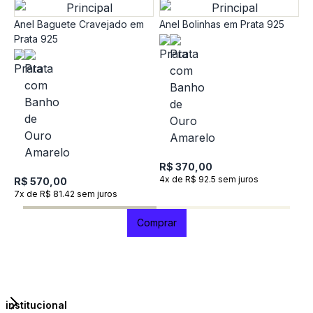
Anel Baguete Cravejado em
Anel Bolinhas em Prata 925
Prata 925
A
R$ 370,00
R
4x de R$ 92.5 sem juros
R$ 570,00
R
7x de R$ 81.42 sem juros
6
Comprar
institucional