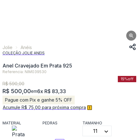
Jolie
Anéis
COLEÇÃO JOLIE ANEIS
Anel Cravejado Em Prata 925
Referencia: NIM039530
15%
off
R$ 590,00
R$ 500,00
6x R$ 83,33
em
Pague com Pix e ganhe 5% OFF
Acumule R$ 75,00 para próxima compra
MATERIAL
PEDRAS
TAMANHO
11