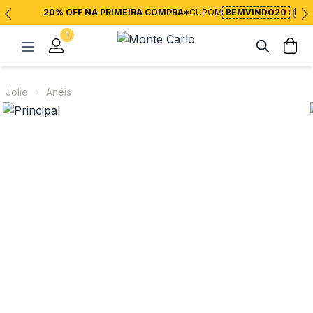
20% OFF NA PRIMEIRA COMPRA*
CUPOM
BEMVINDO20
1
Jolie
Anéis