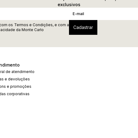
exclusivos
 com os
Termos e Condições
, e com a
ivacidade
da Monte Carlo
ndimento
ral de atendimento
cas e devoluções
ons e promoções
das corporativas