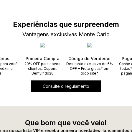
Experiências que surpreendem
Vantagens exclusivas Monte Carlo
ônus
Primeira Compra
Código de Vendedor
Pagu
 para você
20% OFF para novos
Desconto exclusivo de 5%
Ganhe 
próxima
clientes. Cupom:
OFF + Frete gratis* em
todas*
a.
Bemvindo20
todo site*
pagan
Consulte o regulamento
Que bom que você veio!
 na nossa lista VIP e receba primeiro novidades, lançamentos 