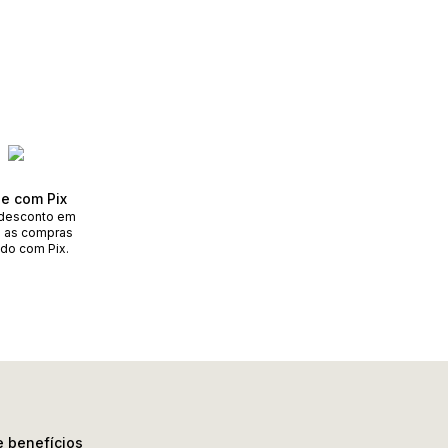
e com Pix
desconto em
 as compras
do com Pix.
e benefícios