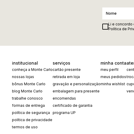
Li e concordo
Política de Pr
institucional
serviços
minha conta
ate
conheça a Monte Carlo
cartão presente
meu perfil
cent
nossas lojas
retirada em loja
meus pedidos
tro
bônus Monte Carlo
gravação e personalização
minha wishlist
cup
blog Monte Carlo
embalagem para presente
ven
trabalhe conosco
encomendas
formas de entrega
certificado de garantia
política de segurança
programa UP
política de privacidade
termos de uso