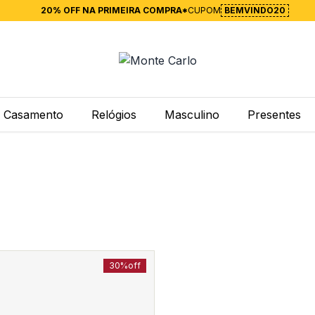
20% OFF NA PRIMEIRA COMPRA*
CUPOM
BEMVINDO20
Casamento
Relógios
Masculino
Presentes
30%
off