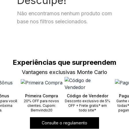
Desculpe!
Não encontramos nenhum produto com
base nos filtros selecionados.
Experiências que surpreendem
Vantagens exclusivas Monte Carlo
ônus
Primeira Compra
Código de Vendedor
Pagu
 para você
20% OFF para novos
Desconto exclusivo de 5%
Ganhe 
próxima
clientes. Cupom:
OFF + Frete gratis* em
todas*
a.
Bemvindo20
todo site*
pagan
Consulte o regulamento