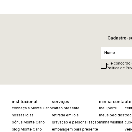
Cadastre-se
Li e concordo
Política de Pr
institucional
serviços
minha conta
ate
conheça a Monte Carlo
cartão presente
meu perfil
cent
nossas lojas
retirada em loja
meus pedidos
tro
bônus Monte Carlo
gravação e personalização
minha wishlist
cup
blog Monte Carlo
embalagem para presente
ven