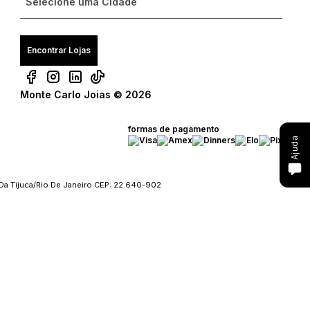
Consulte seu pedido
Solicite troca ou devolução
Encontrar Lojas
Conheça o Bônus MC
Monte Carlo Joias © 2026
Fale com o SAC
formas de pagamento
Ajuda
Da Tijuca/Rio De Janeiro CEP: 22.640-902