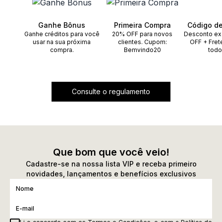
Ganhe Bônus
Primeira Compra
Código d
Ganhe créditos para você
20% OFF para novos
Desconto ex
usar na sua próxima
clientes. Cupom:
OFF + Fret
compra.
Bemvindo20
todo
Consulte o regulamento
Que bom que você veio!
Cadastre-se na nossa lista VIP e receba primeiro
novidades, lançamentos e benefícios exclusivos