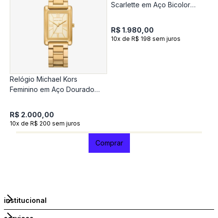
Scarlette em Aço Bicolor
ES5388/1VN
R$ 1.980,00
10x de R$ 198 sem juros
Relógio Michael Kors
R
Feminino em Aço Dourado
F
MK4904/1DN
M
R$ 2.000,00
R
10x de R$ 200 sem juros
1
Comprar
institucional