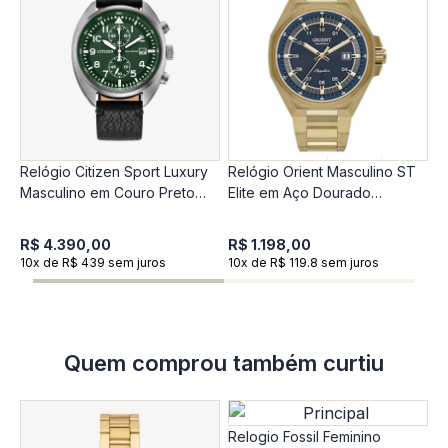
Relógio Citizen Sport Luxury
Relógio Orient Masculino ST
R
Masculino em Couro Preto
Elite em Aço Dourado
C
CA7041-07XN
MGSS1307-D2KX
e
R$ 4.390,00
R$ 1.198,00
R
10x de R$ 439 sem juros
10x de R$ 119.8 sem juros
1
Quem comprou também curtiu
Relogio Fossil Feminino