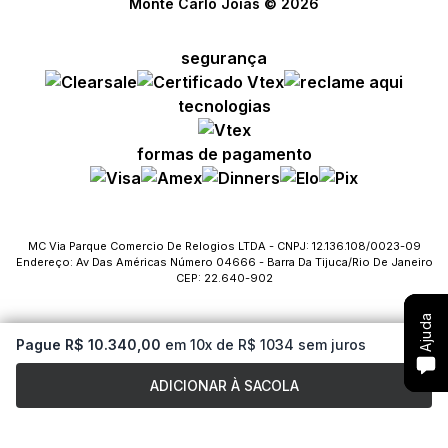
Monte Carlo Joias © 2026
segurança
Compre com um Embaixador
Compre com um Embaixador
Compre com um Embaixador
tecnologias
Consulte seu pedido
Consulte seu pedido
Consulte seu pedido
formas de pagamento
Solicite troca ou devolução
Solicite troca ou devolução
Solicite troca ou devolução
Conheça o Bônus MC
Conheça o Bônus MC
Conheça o Bônus MC
MC Via Parque Comercio De Relogios LTDA - CNPJ: 12.136.108/0023-09
Endereço: Av Das Américas Número 04666 - Barra Da Tijuca/Rio De Janeiro
Fale com o SAC
Fale com o SAC
Fale com o SAC
CEP: 22.640-902
Ajuda
Ajuda
Ajuda
Pague R$ 10.340,00
em 10x de R$ 1034 sem juros
ADICIONAR À SACOLA