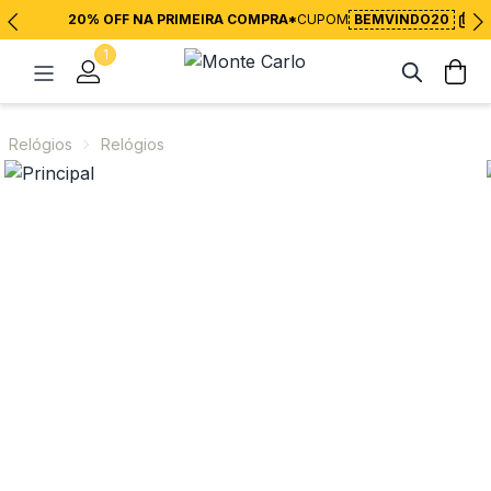
20% OFF NA PRIMEIRA COMPRA*
CUPOM
BEMVINDO20
1
Relógios
Relógios