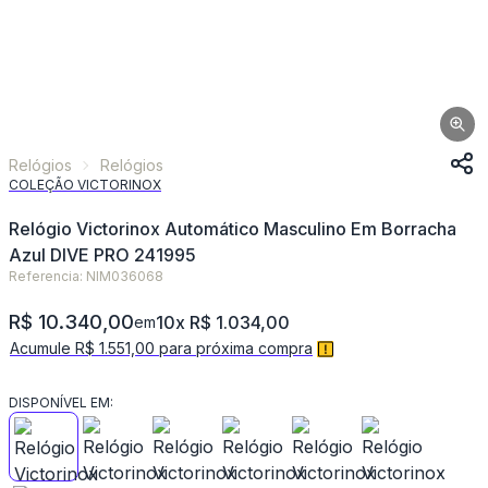
Relógios
Relógios
COLEÇÃO VICTORINOX
Relógio Victorinox Automático Masculino Em Borracha
Azul DIVE PRO 241995
Referencia: NIM036068
R$ 10.340,00
10x R$ 1.034,00
em
Acumule R$ 1.551,00 para próxima compra
DISPONÍVEL EM: