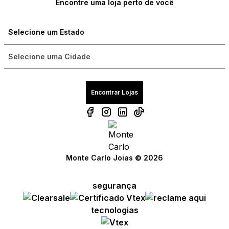
Encontre uma loja perto de você
Encontrar Lojas
Monte Carlo Joias © 2026
segurança
Compre com um Embaixador
Compre com um Embaixador
Compre com um Embaixador
tecnologias
Consulte seu pedido
Consulte seu pedido
Consulte seu pedido