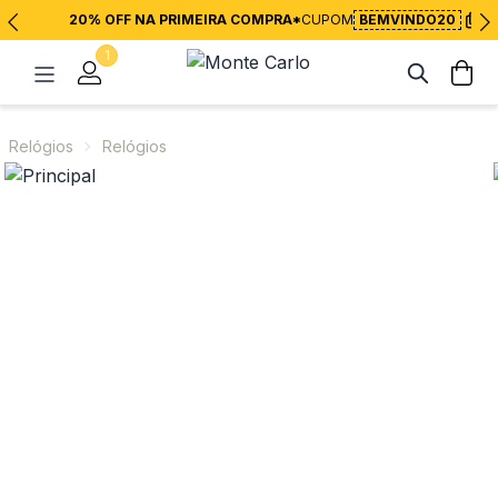
20% OFF NA PRIMEIRA COMPRA*
CUPOM
BEMVINDO20
1
Relógios
Relógios