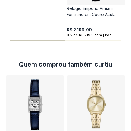
Relógio Emporio Armani
R
Feminino em Couro Azul
F
AR11718B1
A
R$ 2.199,00
R
10x de R$ 219.9 sem juros
1
Quem comprou também curtiu