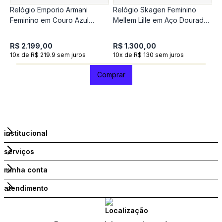
Relógio Emporio Armani
Relógio Skagen Feminino
R
Feminino em Couro Azul
Mellem Lille em Aço Dourado
A
AR11718B1
SKW3162B1
R$ 2.199,00
R$ 1.300,00
R
10x de R$ 219.9 sem juros
10x de R$ 130 sem juros
1
Comprar
institucional
serviços
minha conta
atendimento