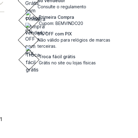
do vendedor
Consulte o regulamento
Primeira Compra
Cupom: BEMVINDO20
5% OFF com PIX
Não válido para relógios de marcas
terceiras.
Troca fácil grátis
Grátis no site ou lojas físicas
1