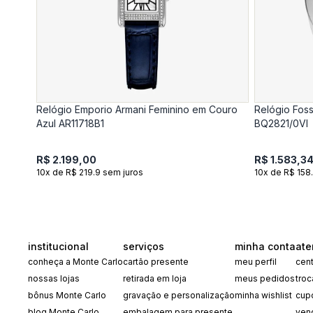
Relógio Emporio Armani Feminino em Couro
Relógio Foss
Azul AR11718B1
BQ2821/0VI
R$ 2.199,00
R$ 1.583,3
10x de R$ 219.9 sem juros
10x de R$ 158
institucional
serviços
minha conta
ate
conheça a Monte Carlo
cartão presente
meu perfil
cent
nossas lojas
retirada em loja
meus pedidos
tro
bônus Monte Carlo
gravação e personalização
minha wishlist
cup
blog Monte Carlo
embalagem para presente
ven