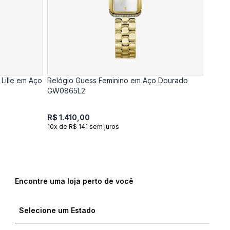
Lille em Aço
Relógio Guess Feminino em Aço Dourado
GW0865L2
R$ 1.410,00
10x de R$ 141 sem juros
Encontre uma loja perto de você
Compre com um Embaixador
Compre com um Embaixador
Compre com um Embaixador