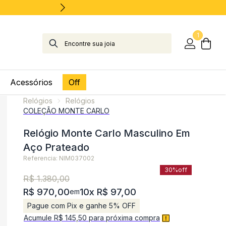
1
Acessórios
Off
Relógios
Relógios
COLEÇÃO MONTE CARLO
Relógio Monte Carlo Masculino Em
Aço Prateado
Referencia: NIM037002
30%
off
R$ 1.380,00
R$ 970,00
10x R$ 97,00
em
Pague com Pix e ganhe 5% OFF
Acumule R$ 145,50 para próxima compra