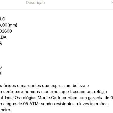
Descrição
LO
8,00(mm)
02800
ADA
A
O
O
s únicos e marcantes que expressam beleza e
ta certa para homens modernos que buscam um relógio
lidade! Os relógios Monte Carlo contam com garantia de 0
ia a água de 05 ATM, sendo resistentes a leves imersões,
neira.