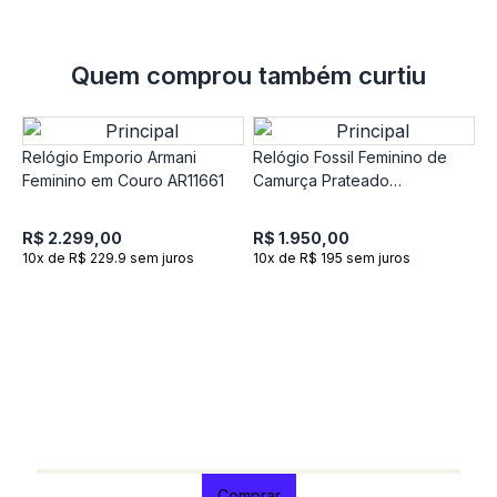
Quem comprou também curtiu
Relógio Emporio Armani
Relógio Fossil Feminino de
Feminino em Couro AR11661
Camurça Prateado
ES5436/2BN
R$ 2.299,00
R$ 1.950,00
10x de R$ 229.9 sem juros
10x de R$ 195 sem juros
R
T
A
S
R
1
Comprar