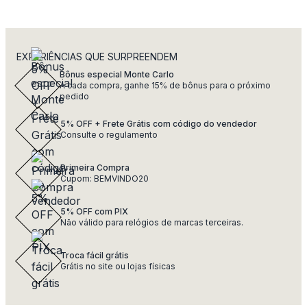
EXPERIÊNCIAS QUE SURPREENDEM
Bônus especial Monte Carlo
A cada compra, ganhe 15% de bônus para o próximo
pedido
5% OFF + Frete Grátis com código do vendedor
Consulte o regulamento
Primeira Compra
Cupom: BEMVINDO20
5% OFF com PIX
Não válido para relógios de marcas terceiras.
Troca fácil grátis
Grátis no site ou lojas físicas