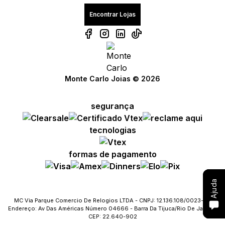
Encontrar Lojas
Compre com um Vendedor
Compre com um Vendedor
Compre com um Vendedor
Monte Carlo Joias © 2026
Consulte seu pedido
Consulte seu pedido
Consulte seu pedido
segurança
Solicite troca ou devolução
Solicite troca ou devolução
Solicite troca ou devolução
tecnologias
Conheça o Bônus MC
Conheça o Bônus MC
Conheça o Bônus MC
formas de pagamento
Fale com o SAC
Fale com o SAC
Fale com o SAC
Ajuda
Ajuda
Ajuda
MC Via Parque Comercio De Relogios LTDA - CNPJ: 12.136.108/0023-09
Endereço: Av Das Américas Número 04666 - Barra Da Tijuca/Rio De Janeiro
CEP: 22.640-902