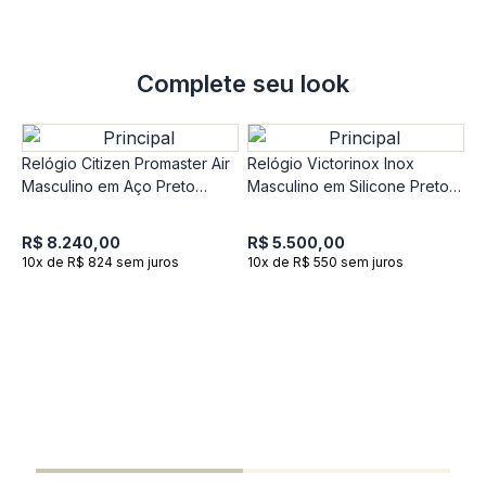
Complete seu look
Relógio Citizen Promaster Air
Relógio Victorinox Inox
Masculino em Aço Preto
Masculino em Silicone Preto
JY8075-51EN
242028
R$ 8.240,00
R$ 5.500,00
10x de R$ 824 sem juros
10x de R$ 550 sem juros
R
e
S
R
1