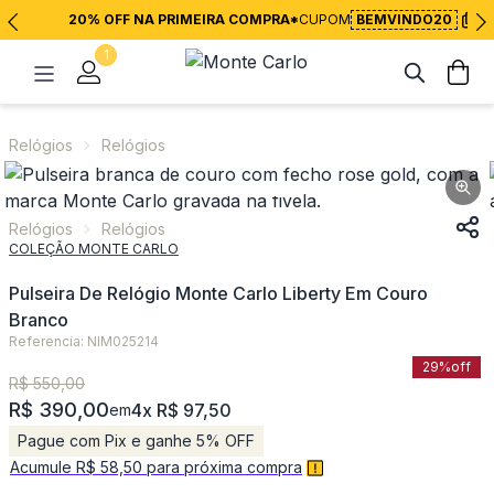
20% OFF NA PRIMEIRA COMPRA*
CUPOM
BEMVINDO20
1
Relógios
Relógios
Relógios
Relógios
COLEÇÃO MONTE CARLO
Pulseira De Relógio Monte Carlo Liberty Em Couro
Branco
Referencia: NIM025214
29%
off
R$ 550,00
R$ 390,00
4x R$ 97,50
em
Pague com Pix e ganhe 5% OFF
Acumule R$ 58,50 para próxima compra