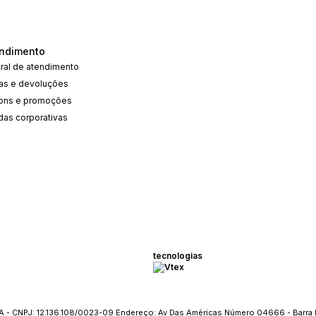
ndimento
ral de atendimento
cas e devoluções
ons e promoções
das corporativas
tecnologias
 - CNPJ: 12.136.108/0023-09 Endereço: Av Das Américas Número 04666 - Barra 