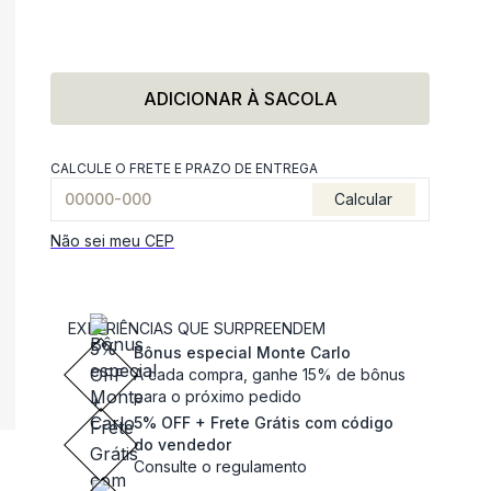
ADICIONAR À SACOLA
CALCULE O FRETE E PRAZO DE ENTREGA
Calcular
Não sei meu CEP
EXPERIÊNCIAS QUE SURPREENDEM
Bônus especial Monte Carlo
A cada compra, ganhe 15% de bônus
para o próximo pedido
5% OFF + Frete Grátis com código
do vendedor
Consulte o regulamento