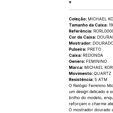
Coleção:
MICHAEL K
Tamanho da Caixa:
1
Referência:
RORL000
Cor da Caixa:
DOURA
Mostrador:
DOURAD
Pulseira:
PRETO
Caixa:
REDONDA
Genero:
FEMININO
Marca:
MICHAEL KOR
Movimento:
QUARTZ
Resistência:
5 ATM
O Relógio Feminino Mic
um design delicado e s
brilho do modelo, enq
reforçam o charme ate
O mostrador dourado a