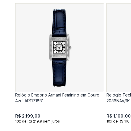
Relógio Emporio Armani Feminino em Couro
Relógio Tec
Azul AR11718B1
2036NAV/1K
R$ 2.199,00
R$ 1.100,00
10x de R$ 219.9 sem juros
10x de R$ 110