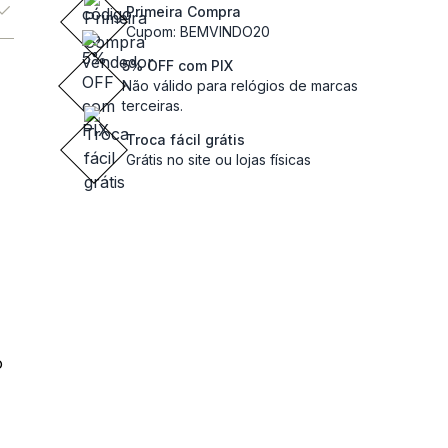
Primeira Compra
Cupom: BEMVINDO20
5% OFF com PIX
Não válido para relógios de marcas
terceiras.
Troca fácil grátis
Grátis no site ou lojas físicas
o