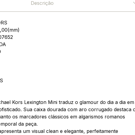
Descrição
ORS
9,00(mm)
07652
DA
O
S
hael Kors Lexington Mini traduz o glamour do dia a dia em
ofisticado. Sua caixa dourada com aro corrugado destaca 
uanto os marcadores clássicos em algarismos romanos
mporal da peça.
presenta um visual clean e elegante, perfeitamente