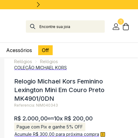
1
Acessórios
Off
Relógios
Relógios
COLEÇÃO MICHAEL KORS
Relogio Michael Kors Feminino
Lexington Mini Em Couro Preto
MK4901/0DN
Referencia: NIM040343
R$ 2.000,00
10x R$ 200,00
em
Pague com Pix e ganhe 5% OFF
Acumule R$ 300,00 para próxima compra