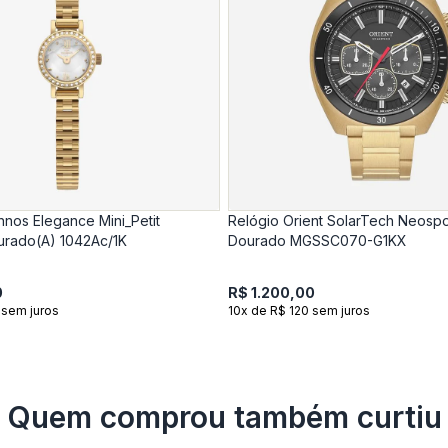
nos Elegance Mini_Petit
Relógio Orient SolarTech Neosp
urado(A) 1042Ac/1K
Dourado MGSSC070-G1KX
0
R$ 1.200,00
 sem juros
10x de R$ 120 sem juros
Quem comprou também curtiu