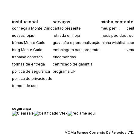
institucional
serviços
minha conta
ate
conheça a Monte Carlo
cartão presente
meu perfil
cent
nossas lojas
retirada em loja
meus pedidos
tro
bônus Monte Carlo
gravação e personalização
minha wishlist
cup
blog Monte Carlo
embalagem para presente
ven
trabalhe conosco
encomendas
formas de entrega
certificado de garantia
política de segurança
programa UP
política de privacidade
termos de uso
segurança
MC Via Parque Comercio De Relogios LTDA