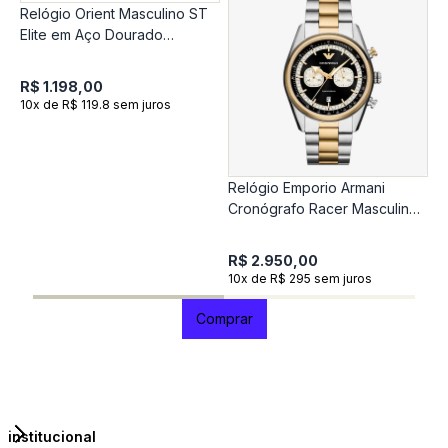
Relógio Orient Masculino ST
Elite em Aço Dourado
MGSS1307-D2KX
R$ 1.198,00
10x de R$ 119.8 sem juros
Relógio Emporio Armani
R
Cronógrafo Racer Masculino
R
em Aço Bicolor AR11678B1
D
R$ 2.950,00
R
10x de R$ 295 sem juros
1
Comprar
institucional