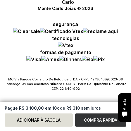
Monte Carlo Joias © 2026
segurança
Compre com um Embaixador
Compre com um Embaixador
Compre com um Embaixador
tecnologias
Consulte seu pedido
Consulte seu pedido
Consulte seu pedido
formas de pagamento
Solicite troca ou devolução
Solicite troca ou devolução
Solicite troca ou devolução
Conheça o Bônus MC
Conheça o Bônus MC
Conheça o Bônus MC
MC Via Parque Comercio De Relogios LTDA - CNPJ: 12.136.108/0023-09
Endereço: Av Das Américas Número 04666 - Barra Da Tijuca/Rio De Janeiro
Fale com o SAC
Fale com o SAC
Fale com o SAC
CEP: 22.640-902
Ajuda
Ajuda
Ajuda
Pague R$ 3.100,00
em 10x de R$ 310 sem juros
ADICIONAR À SACOLA
COMPRA RÁPIDA