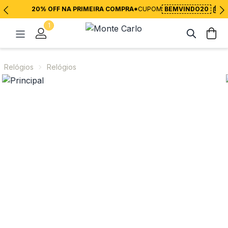
20% OFF NA PRIMEIRA COMPRA*
CUPOM
BEMVINDO20
1
Relógios
Relógios