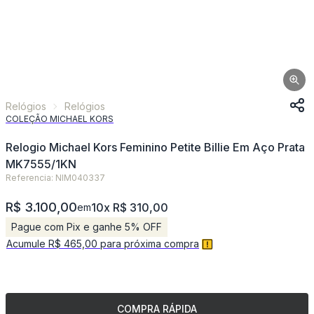
Relógios
Relógios
COLEÇÃO MICHAEL KORS
Relogio Michael Kors Feminino Petite Billie Em Aço Prata
MK7555/1KN
Referencia: NIM040337
R$ 3.100,00
10x R$ 310,00
em
Pague com Pix e ganhe 5% OFF
Acumule R$ 465,00 para próxima compra
COMPRA RÁPIDA