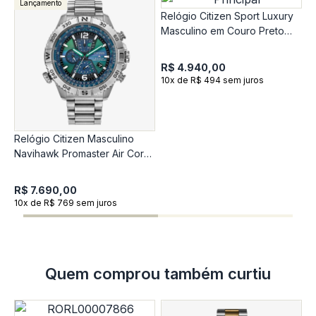
Lançamento
Relógio Citizen Sport Luxury
Masculino em Couro Preto
CA7048-08LN
R$ 4.940,00
10x de R$ 494 sem juros
Relógio Citizen Masculino
R
Navihawk Promaster Air Cor
M
Estrutural - Ediçao Limitada
C
AT8220-55WN
R$ 7.690,00
R
10x de R$ 769 sem juros
1
Quem comprou também curtiu