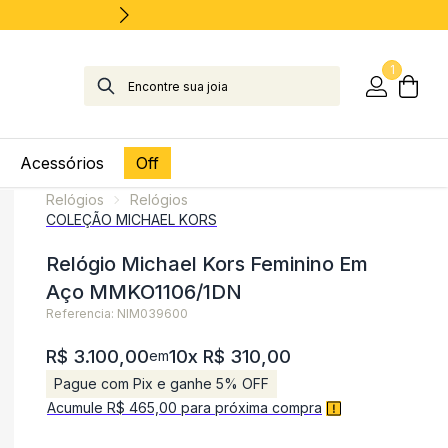
1
Acessórios
Off
Relógios
Relógios
COLEÇÃO MICHAEL KORS
Relógio Michael Kors Feminino Em
Aço MMKO1106/1DN
Referencia: NIM039600
R$ 3.100,00
10x R$ 310,00
em
Pague com Pix e ganhe 5% OFF
Acumule R$ 465,00 para próxima compra