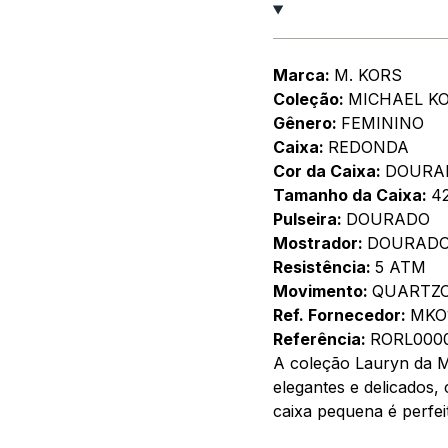
Marca:
M. KORS
Coleção:
MICHAEL K
Gênero:
FEMININO
Caixa:
REDONDA
Cor da Caixa:
DOURA
Tamanho da Caixa:
4
Pulseira:
DOURADO
Mostrador:
DOURAD
Resistência:
5 ATM
Movimento:
QUARTZ
Ref. Fornecedor:
MKO
Referência:
RORL000
A coleção Lauryn da M
elegantes e delicados, 
caixa pequena é perfei