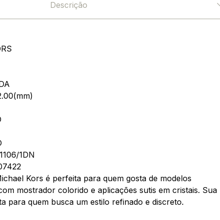
Descrição
ORS
DA
2.00(mm)
O
O
1106/1DN
07422
ichael Kors é perfeita para quem gosta de modelos
com mostrador colorido e aplicações sutis em cristais. Sua
ta para quem busca um estilo refinado e discreto.