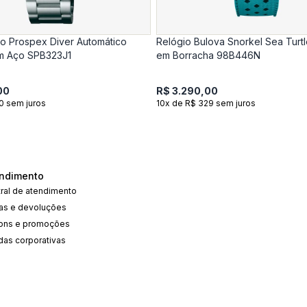
ko Prospex Diver Automático
Relógio Bulova Snorkel Sea Turt
m Aço SPB323J1
em Borracha 98B446N
00
R$ 3.290,00
0 sem juros
10x de R$ 329 sem juros
ndimento
ral de atendimento
cas e devoluções
ons e promoções
das corporativas