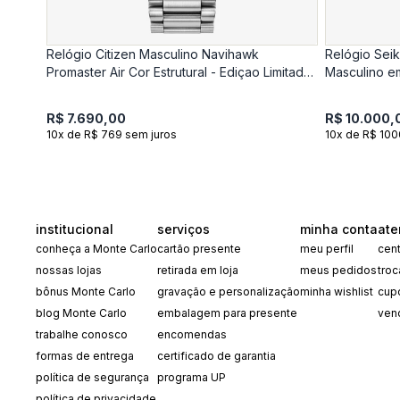
Relógio Citizen Masculino Navihawk
Relógio Sei
Promaster Air Cor Estrutural - Ediçao Limitada
Masculino e
AT8220-55WN
R$ 7.690,00
R$ 10.000,
10x de R$ 769 sem juros
10x de R$ 100
institucional
serviços
minha conta
ate
conheça a Monte Carlo
cartão presente
meu perfil
cent
nossas lojas
retirada em loja
meus pedidos
tro
bônus Monte Carlo
gravação e personalização
minha wishlist
cup
blog Monte Carlo
embalagem para presente
ven
trabalhe conosco
encomendas
formas de entrega
certificado de garantia
política de segurança
programa UP
política de privacidade