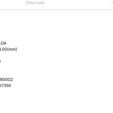
Descrição
ADA
4.00(mm)
O
900G2
07359