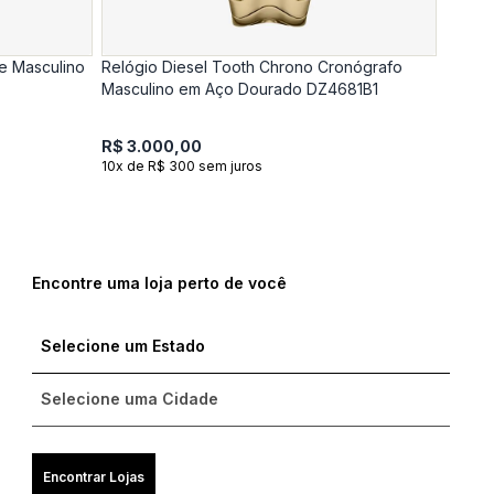
le Masculino
Relógio Diesel Tooth Chrono Cronógrafo
Masculino em Aço Dourado DZ4681B1
R$ 3.000,00
10x de R$ 300 sem juros
Encontre uma loja perto de você
Compre com um Embaixador
Compre com um Embaixador
Compre com um Embaixador
Consulte seu pedido
Consulte seu pedido
Consulte seu pedido
Solicite troca ou devolução
Solicite troca ou devolução
Solicite troca ou devolução
Encontrar Lojas