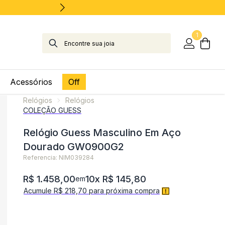
1
Acessórios
Off
Relógios
Relógios
COLEÇÃO GUESS
Relógio Guess Masculino Em Aço
Dourado GW0900G2
Referencia: NIM039284
R$ 1.458,00
10x R$ 145,80
em
Acumule R$ 218,70 para próxima compra