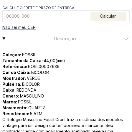
CALCULE O FRETE E PRAZO DE ENTREGA
Calcular
Não sei meu CEP
Descrição
Coleção:
FOSSIL
Tamanho da Caixa:
44,00(mm)
Referência:
RORL00007639
Cor da Caixa:
BICOLOR
Mostrador:
VERDE
Pulseira:
BICOLOR
Caixa:
REDONDA
Genero:
MASCULINO
Marca:
FOSSIL
Movimento:
QUARTZ
Resistência:
5 ATM
O Relógio Masculino Fossil Grant traz a essência dos modelos
vintage para um design contemporâneo e marcante. Seu
mostrador verde com acabamento acetinado revela uma