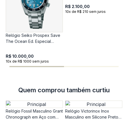
R$ 2.100,00
10x de R$ 210 sem juros
Relógio Seiko Prospex Save
R
The Ocean Ed. Especial
M
Automático Masculino
D
SPB299J1
R$ 10.000,00
R
10x de R$ 1000 sem juros
1
Quem comprou também curtiu
Relógio Fossil Masculino Grant
Relógio Victorinox Inox
Chronograph em Aço com
Masculino em Silicone Preto
Mostrador Azul FS6133/1AN
242028