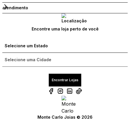
atendimento
Encontre uma loja perto de você
Encontrar Lojas
Compre com um Embaixador
Compre com um Embaixador
Compre com um Embaixador
Monte Carlo Joias © 2026
Consulte seu pedido
Consulte seu pedido
Consulte seu pedido