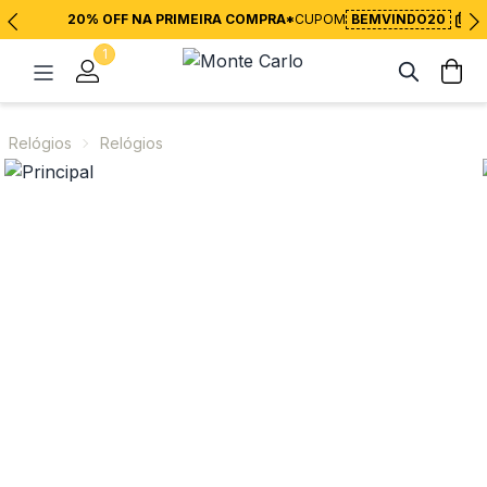
20% OFF NA PRIMEIRA COMPRA*
CUPOM
BEMVINDO20
1
Relógios
Relógios