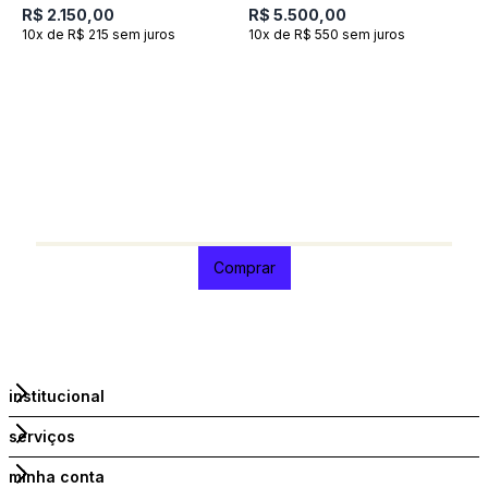
R$ 2.150,00
R$ 5.500,00
10x de R$ 215 sem juros
10x de R$ 550 sem juros
R
e
R
1
Comprar
institucional
serviços
minha conta