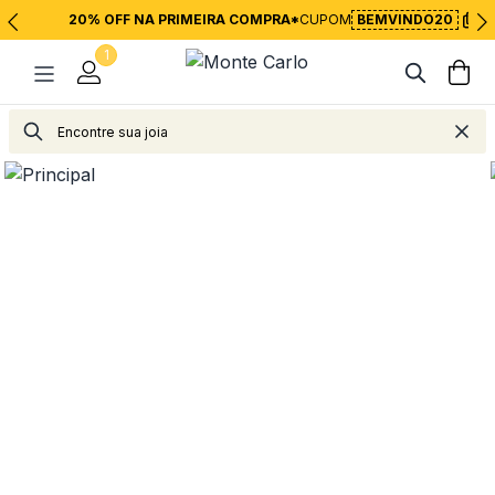
20% OFF NA PRIMEIRA COMPRA*
CUPOM
BEMVINDO20
1
Relógios
Relógios