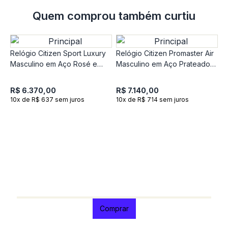
Quem comprou também curtiu
Relógio Citizen Sport Luxury
Relógio Citizen Promaster Air
Masculino em Aço Rosé e
Masculino em Aço Prateado
Silicone Azul CA4733-00LN
AT8020-54LN
R$ 6.370,00
R$ 7.140,00
10x de R$ 637 sem juros
10x de R$ 714 sem juros
R
C
A
R
1
Comprar