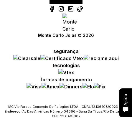
Compre com um Embaixador
Compre com um Embaixador
Compre com um Embaixador
Monte Carlo Joias © 2026
Consulte seu pedido
Consulte seu pedido
Consulte seu pedido
segurança
Solicite troca ou devolução
Solicite troca ou devolução
Solicite troca ou devolução
tecnologias
Conheça o Bônus MC
Conheça o Bônus MC
Conheça o Bônus MC
formas de pagamento
Fale com o SAC
Fale com o SAC
Fale com o SAC
Ajuda
Ajuda
Ajuda
MC Via Parque Comercio De Relogios LTDA - CNPJ: 12.136.108/0023-09
Endereço: Av Das Américas Número 04666 - Barra Da Tijuca/Rio De Janeiro
CEP: 22.640-902