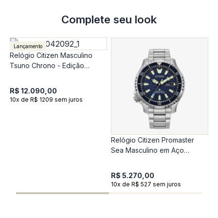
Complete seu look
Lançamento
Relógio Citizen Masculino
Tsuno Chrono - Edição
Comemorativa 50 anos
R$ 12.090,00
10x de R$ 1209 sem juros
Relógio Citizen Promaster
R
Sea Masculino em Aço
C
Prateado NY0136-52LN
C
R$ 5.270,00
R
10x de R$ 527 sem juros
1