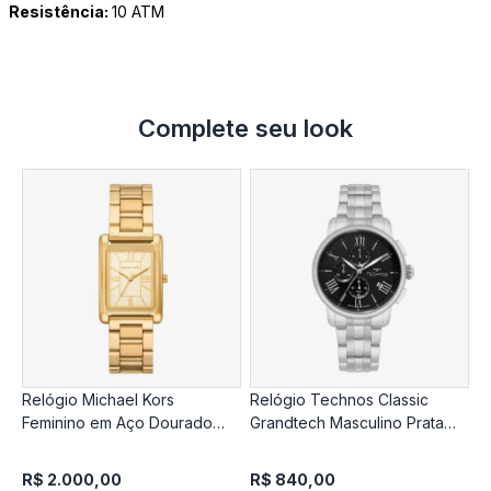
Resistência:
10 ATM
Complete seu look
Relógio Michael Kors
Relógio Technos Classic
R
Feminino em Aço Dourado
Grandtech Masculino Prata
M
MK4904/1DN
Js15Enw/1P
9
R$ 2.000,00
R$ 840,00
R