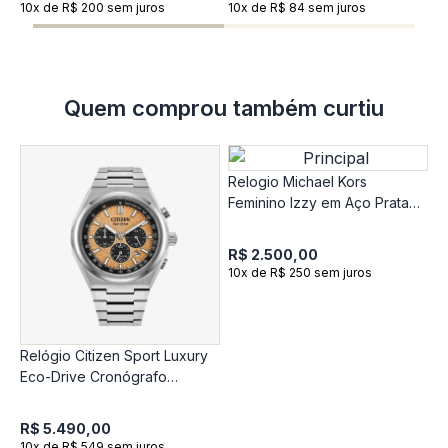
10x de R$ 200 sem juros
10x de R$ 84 sem juros
1
Quem comprou também curtiu
Relogio Michael Kors
Feminino Izzy em Aço Prata
MK4930/1KN
R$ 2.500,00
10x de R$ 250 sem juros
Relógio Citizen Sport Luxury
R
Eco-Drive Cronógrafo
e
Masculino e Titânio CA4610-
85ZN
R$ 5.490,00
R
10x de R$ 549 sem juros
1