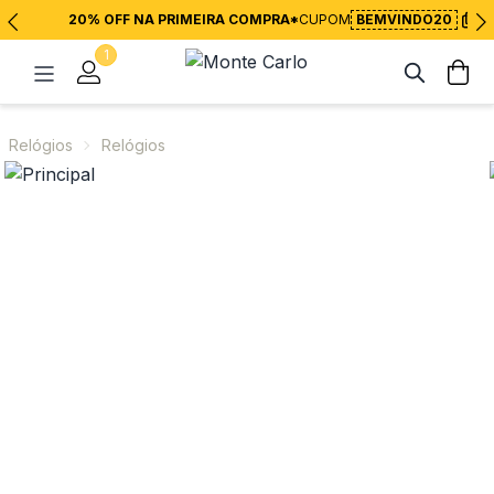
20% OFF NA PRIMEIRA COMPRA*
CUPOM
BEMVINDO20
1
Relógios
Relógios