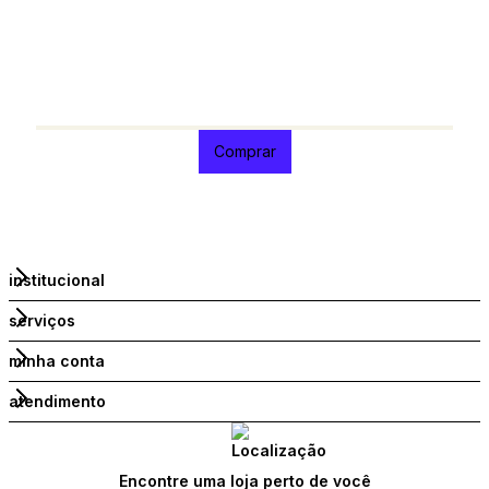
R
O
e
R
1
Comprar
institucional
serviços
minha conta
atendimento
Encontre uma loja perto de você