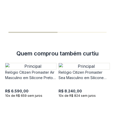
R
C
M
R
1
Quem comprou também curtiu
Relógio Citizen Promaster Air
Relógio Citizen Promaster
Masculino em Silicone Preto
Sea Masculino em Silicone
CB5006-02LN
Azul BN2038-01LN
R$ 6.590,00
R$ 8.240,00
10x de R$ 659 sem juros
10x de R$ 824 sem juros