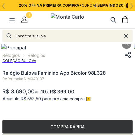
20% OFF NA PRIMEIRA COMPRA*
CUPOM
BEMVINDO20
1
Relógios
Relógios
Relógios
Relógios
COLEÇÃO BULOVA
Relógio Bulova Feminino Aço Bicolor 98L328
Referencia: NIM040137
R$ 3.690,00
10x R$ 369,00
em
Acumule R$ 553,50 para próxima compra
COMPRA RÁPIDA