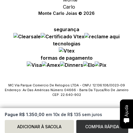
Monte Carlo Joias © 2026
segurança
Compre com um Embaixador
Compre com um Embaixador
Compre com um Embaixador
tecnologias
Consulte seu pedido
Consulte seu pedido
Consulte seu pedido
formas de pagamento
Solicite troca ou devolução
Solicite troca ou devolução
Solicite troca ou devolução
Conheça o Bônus MC
Conheça o Bônus MC
Conheça o Bônus MC
MC Via Parque Comercio De Relogios LTDA - CNPJ: 12.136.108/0023-09
Endereço: Av Das Américas Número 04666 - Barra Da Tijuca/Rio De Janeiro
Fale com o SAC
Fale com o SAC
Fale com o SAC
CEP: 22.640-902
Ajuda
Ajuda
Ajuda
Pague R$ 1.350,00
em 10x de R$ 135 sem juros
ADICIONAR À SACOLA
COMPRA RÁPIDA