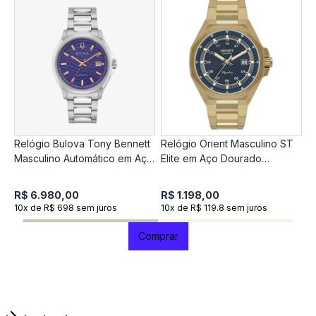
Relógio Bulova Tony Bennett
Relógio Orient Masculino ST
R
Masculino Automático em Aço
Elite em Aço Dourado
M
Prateado 96B484
MGSS1307-D2KX
R$ 6.980,00
R$ 1.198,00
R
10x de R$ 698 sem juros
10x de R$ 119.8 sem juros
1
Comprar