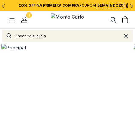
20% OFF NA PRIMEIRA COMPRA*
CUPOM
BEMVINDO20
1
Relógios
Relógios