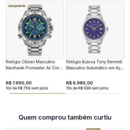
Lançamento
Relógio Citizen Masculino
Relógio Bulova Tony Bennett
R
Navihawk Promaster Air Cor
Masculino Automático em Aço
A
Estrutural - Ediçao Limitada
Prateado 96B484
S
AT8220-55WN
R$ 7.690,00
R$ 6.980,00
R
10x de R$ 769 sem juros
10x de R$ 698 sem juros
1
Quem comprou também curtiu