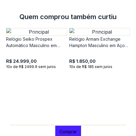
Quem comprou também curtiu
Relógio Seiko Prospex
Relógio Armani Exchange
Automático Masculino em
Hampton Masculino em Aço
Silicone Azul SLA065J1
Preto AX2465B1
R$ 24.999,00
R$ 1.850,00
10x de R$ 2499.9 sem juros
10x de R$ 185 sem juros
R
C
A
R
1
Comprar