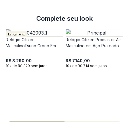
Complete seu look
Lançamento
Relógio Citizen
Relógio Citizen Promaster Air
MasculinoTsuno Crono Em
Masculino em Aço Prateado
Aço Prateado AN3660-73XN
AT8020-54LN
R$ 3.290,00
R$ 7.140,00
10x de R$ 329 sem juros
10x de R$ 714 sem juros
R
S
A
R
1