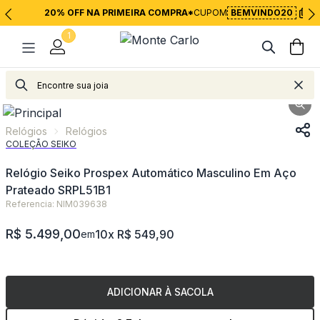
20% OFF NA PRIMEIRA COMPRA*
CUPOM
BEMVINDO20
1
Relógios
Relógios
Relógios
Relógios
COLEÇÃO SEIKO
Relógio Seiko Prospex Automático Masculino Em Aço
Prateado SRPL51B1
Referencia: NIM039638
R$ 5.499,00
10x R$ 549,90
em
ADICIONAR À SACOLA