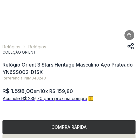
Relógios
Relógios
COLEÇÃO ORIENT
Relógio Orient 3 Stars Heritage Masculino Aço Prateado
YN6SS002-D1SX
Referencia: NIM040248
R$ 1.598,00
10x R$ 159,80
em
Acumule R$ 239,70 para próxima compra
COMPRA RÁPIDA