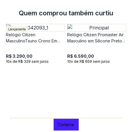
Quem comprou também curtiu
Lançamento
Relógio Citizen
Relógio Citizen Promaster Air
MasculinoTsuno Crono Em
Masculino em Silicone Preto
Aço Prateado AN3660-73XN
CB5006-02LN
R$ 3.290,00
R$ 6.590,00
10x de R$ 329 sem juros
10x de R$ 659 sem juros
R
C
A
R
1
Comprar