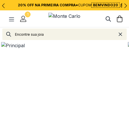
20% OFF NA PRIMEIRA COMPRA*
CUPOM
BEMVINDO20
1
Relógios
Relógios