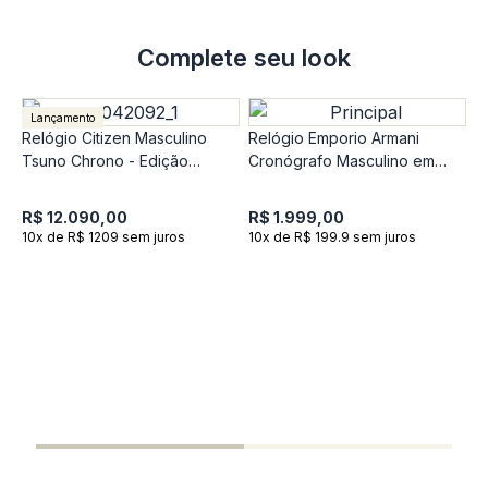
Complete seu look
Lançamento
Relógio Citizen Masculino
Relógio Emporio Armani
Tsuno Chrono - Edição
Cronógrafo Masculino em
Comemorativa 50 anos
Couro Verde AR11690
R$ 12.090,00
R$ 1.999,00
10x de R$ 1209 sem juros
10x de R$ 199.9 sem juros
R
O
e
R
1