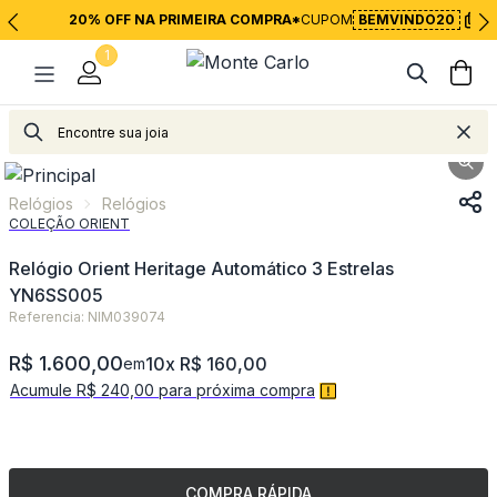
20% OFF NA PRIMEIRA COMPRA*
CUPOM
BEMVINDO20
1
Relógios
Relógios
Relógios
Relógios
COLEÇÃO ORIENT
Relógio Orient Heritage Automático 3 Estrelas
YN6SS005
Referencia: NIM039074
R$ 1.600,00
10x R$ 160,00
em
Acumule R$ 240,00 para próxima compra
COMPRA RÁPIDA