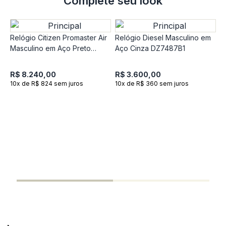
Complete seu look
Relógio Citizen Promaster Air
Relógio Diesel Masculino em
Masculino em Aço Preto
Aço Cinza DZ7487B1
JY8075-51EN
R$ 8.240,00
R$ 3.600,00
10x de R$ 824 sem juros
10x de R$ 360 sem juros
R
C
R
1