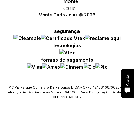
Compre com um Embaixador
Compre com um Embaixador
Compre com um Embaixador
Monte Carlo Joias © 2026
Consulte seu pedido
Consulte seu pedido
Consulte seu pedido
segurança
Solicite troca ou devolução
Solicite troca ou devolução
Solicite troca ou devolução
tecnologias
Conheça o Bônus MC
Conheça o Bônus MC
Conheça o Bônus MC
formas de pagamento
Fale com o SAC
Fale com o SAC
Fale com o SAC
Ajuda
Ajuda
Ajuda
MC Via Parque Comercio De Relogios LTDA - CNPJ: 12.136.108/0023-09
Endereço: Av Das Américas Número 04666 - Barra Da Tijuca/Rio De Janeiro
CEP: 22.640-902