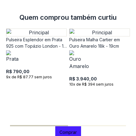
Quem comprou também curtiu
Pulseira Esplendor em Prata
Pulseira Malha Cartier em
925 com Topázio London - 18
Ouro Amarelo 18k - 19cm
cm
R$ 790,00
9x de R$ 87.77 sem juros
R$ 3.940,00
10x de R$ 394 sem juros
P
O
R
R
1
Comprar