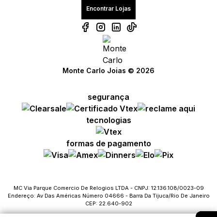
Encontrar Lojas
Monte Carlo Joias © 2026
segurança
Compre com um Embaixador
Compre com um Embaixador
Compre com um Embaixador
tecnologias
Consulte seu pedido
Consulte seu pedido
Consulte seu pedido
formas de pagamento
Solicite troca ou devolução
Solicite troca ou devolução
Solicite troca ou devolução
Conheça o Bônus MC
Conheça o Bônus MC
Conheça o Bônus MC
MC Via Parque Comercio De Relogios LTDA - CNPJ: 12.136.108/0023-09
Endereço: Av Das Américas Número 04666 - Barra Da Tijuca/Rio De Janeiro
Fale com o SAC
Fale com o SAC
Fale com o SAC
CEP: 22.640-902