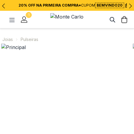
20% OFF NA PRIMEIRA COMPRA*
CUPOM
BEMVINDO20
1
Joias
Pulseiras