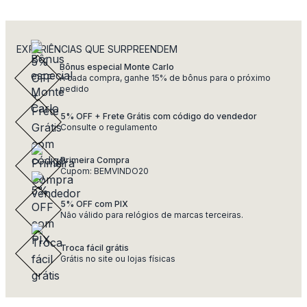
EXPERIÊNCIAS QUE SURPREENDEM
Bônus especial Monte Carlo
A cada compra, ganhe 15% de bônus para o próximo
pedido
5% OFF + Frete Grátis com código do vendedor
Consulte o regulamento
Primeira Compra
Cupom: BEMVINDO20
5% OFF com PIX
Não válido para relógios de marcas terceiras.
Troca fácil grátis
Grátis no site ou lojas físicas