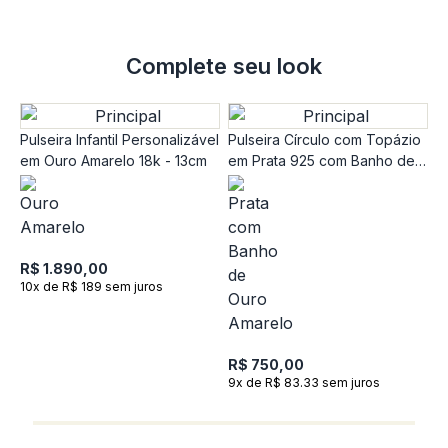
Complete seu look
Pulseira Infantil Personalizável
Pulseira Círculo com Topázio
em Ouro Amarelo 18k - 13cm
em Prata 925 com Banho de
Ouro Amarelo 18K - 18,5 cm
R$ 1.890,00
10x de R$ 189 sem juros
P
P
1
R$ 750,00
R
9x de R$ 83.33 sem juros
R
1