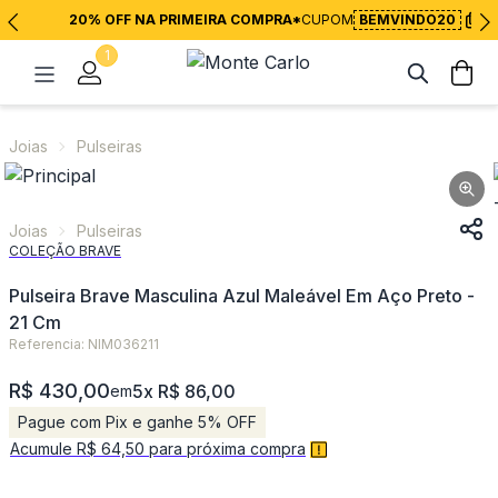
20% OFF NA PRIMEIRA COMPRA*
CUPOM
BEMVINDO20
1
Joias
Pulseiras
Joias
Pulseiras
COLEÇÃO BRAVE
Pulseira Brave Masculina Azul Maleável Em Aço Preto -
21 Cm
Referencia: NIM036211
R$ 430,00
5x R$ 86,00
em
Pague com Pix e ganhe 5% OFF
Acumule R$ 64,50 para próxima compra