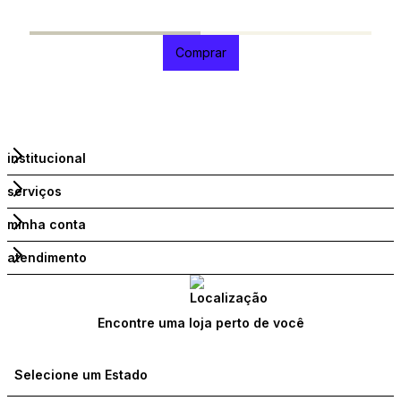
R
1
Comprar
institucional
serviços
minha conta
atendimento
Encontre uma loja perto de você