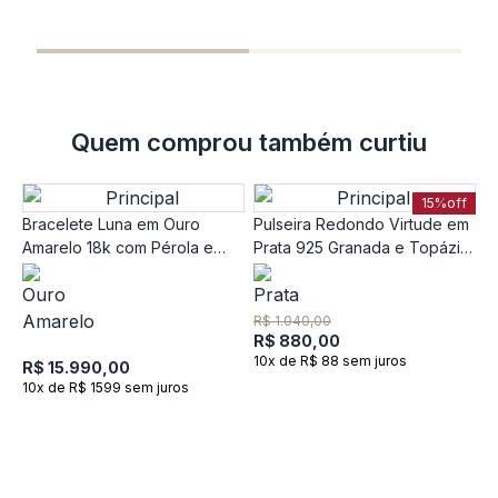
R
1
Quem comprou também curtiu
15%
off
Bracelete Luna em Ouro
Pulseira Redondo Virtude em
Amarelo 18k com Pérola e
Prata 925 Granada e Topázio
Diamantes - 17 cm
- 18 cm
R$ 1.040,00
R$ 880,00
10x de R$ 88 sem juros
R$ 15.990,00
10x de R$ 1599 sem juros
P
c
1