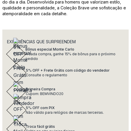
do dia a dia. Desenvolvida para homens que valorizam estilo,
qualidade e personalidade, a Coleção Brave une sofisticação e
atemporalidade em cada detalhe.
EXPERIÊNCIAS QUE SURPREENDEM
Bônus especial Monte Carlo
A cada compra, ganhe 15% de bônus para o próximo
pedido
5% OFF + Frete Grátis com código do vendedor
Consulte o regulamento
Primeira Compra
Cupom: BEMVINDO20
5% OFF com PIX
Não válido para relógios de marcas terceiras.
Troca fácil grátis