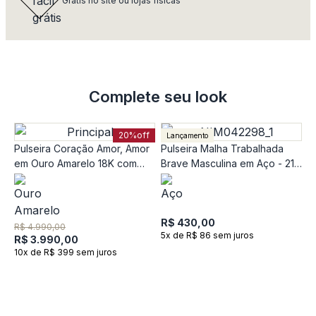
Grátis no site ou lojas físicas
Complete seu look
20%
off
Lançamento
Pulseira Coração Amor, Amor
Pulseira Malha Trabalhada
em Ouro Amarelo 18K com
Brave Masculina em Aço - 21
Diamante - 18 cm
cm
R$ 430,00
R$ 4.990,00
5x de R$ 86 sem juros
R$ 3.990,00
10x de R$ 399 sem juros
P
O
T