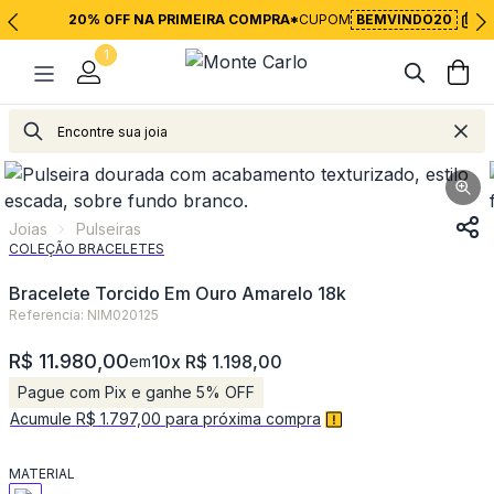
20% OFF NA PRIMEIRA COMPRA*
CUPOM
BEMVINDO20
1
Joias
Pulseiras
Joias
Pulseiras
COLEÇÃO BRACELETES
Bracelete Torcido Em Ouro Amarelo 18k
Referencia: NIM020125
R$ 11.980,00
10x R$ 1.198,00
em
Pague com Pix e ganhe 5% OFF
Acumule R$ 1.797,00 para próxima compra
MATERIAL