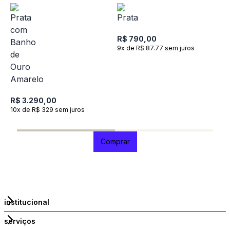
18K
cm
R$ 790,00
9x de R$ 87.77 sem juros
P
c
1
R$ 3.290,00
10x de R$ 329 sem juros
R
1
Comprar
institucional
serviços