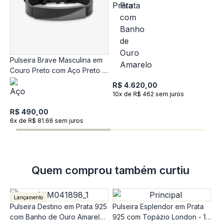
Pulseira Brave Masculina em
P
Couro Preto com Aço Preto -
O
Ajustável
R$ 4.620,00
10x de R$ 462 sem juros
R
1
R$ 490,00
6x de R$ 81.66 sem juros
Quem comprou também curtiu
Lançamento
Pulseira Destino em Prata 925
Pulseira Esplendor em Prata
com Banho de Ouro Amarelo
925 com Topázio London - 18