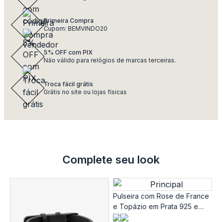
Primeira Compra
Cupom: BEMVINDO20
5% OFF com PIX
Não válido para relógios de marcas terceiras.
Troca fácil grátis
Grátis no site ou lojas físicas
Complete seu look
Pulseira com Rose de France
e Topázio em Prata 925 e
banho AO