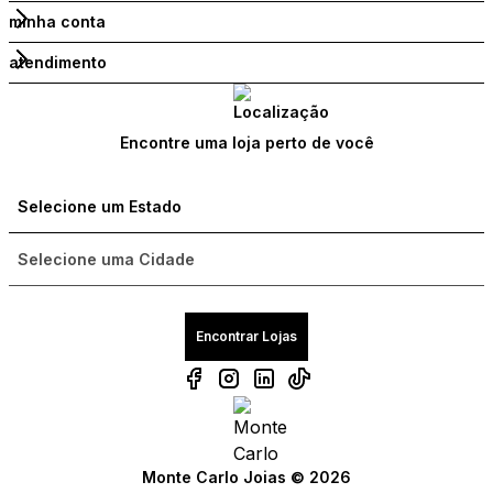
minha conta
atendimento
Encontre uma loja perto de você
Encontrar Lojas
Compre com um Embaixador
Compre com um Embaixador
Compre com um Embaixador
Monte Carlo Joias © 2026