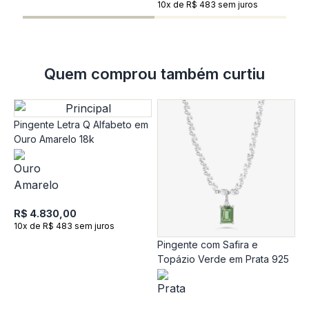
10x de R$ 483 sem juros
Quem comprou também curtiu
Pingente Letra Q Alfabeto em
Ouro Amarelo 18k
R$ 4.830,00
10x de R$ 483 sem juros
Pingente com Safira e
P
Topázio Verde em Prata 925
Q
R
R
R
1