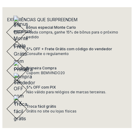
EXPERIÊNCIAS QUE SURPREENDEM
Bônus especial Monte Carlo
A cada compra, ganhe 15% de bônus para o próximo
pedido
5% OFF + Frete Grátis com código do vendedor
Consulte o regulamento
Primeira Compra
Cupom: BEMVINDO20
5% OFF com PIX
Não válido para relógios de marcas terceiras.
Troca fácil grátis
Grátis no site ou lojas físicas