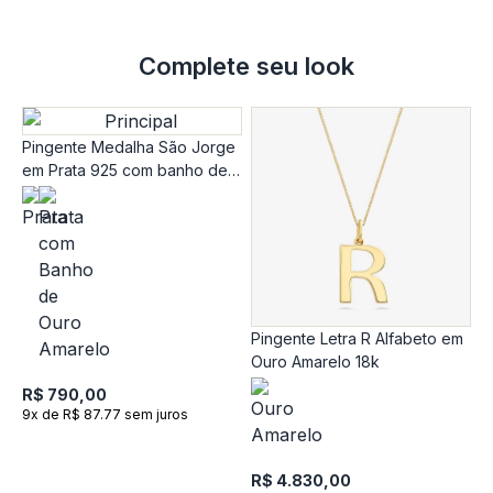
Complete seu look
Pingente Medalha São Jorge
em Prata 925 com banho de
Ouro Amarelo 18k
Pingente Letra R Alfabeto em
P
Ouro Amarelo 18k
O
R$ 790,00
9x de R$ 87.77 sem juros
R
1
R$ 4.830,00