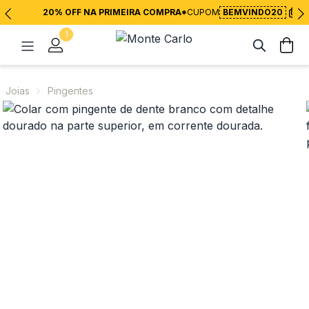
20% OFF NA PRIMEIRA COMPRA*
CUPOM
BEMVINDO20
1
Joias
Pingentes