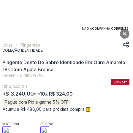
NÃO ACOMPANHA CORRENTE
Joias
Pingentes
COLEÇÃO IDENTIDADE
Pingente Dente De Sabre Identidade Em Ouro Amarelo
18k Com Ágata Branca
Referencia: NIM019768
20%
off
R$ 4.040,00
R$ 3.240,00
10x R$ 324,00
em
Pague com Pix e ganhe 5% OFF
Acumule R$ 486,00 para próxima compra
MATERIAL
PEDRAS