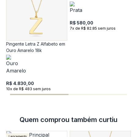
Prata 925
R$ 580,00
7x de R$ 82.85 sem juros
Pingente Letra Z Alfabeto em
P
Ouro Amarelo 18k
O
R
1
R$ 4.830,00
10x de R$ 483 sem juros
Quem comprou também curtiu
Lançamento