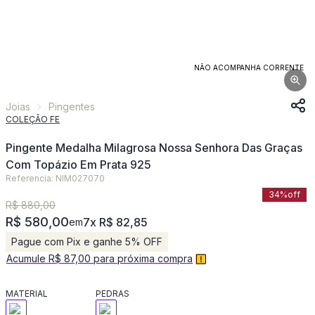
NÃO ACOMPANHA CORRENTE
Joias
Pingentes
COLEÇÃO FE
Pingente Medalha Milagrosa Nossa Senhora Das Graças
Com Topázio Em Prata 925
Referencia: NIM027070
34%
off
R$ 880,00
R$ 580,00
7x R$ 82,85
em
Pague com Pix e ganhe 5% OFF
Acumule R$ 87,00 para próxima compra
MATERIAL
PEDRAS