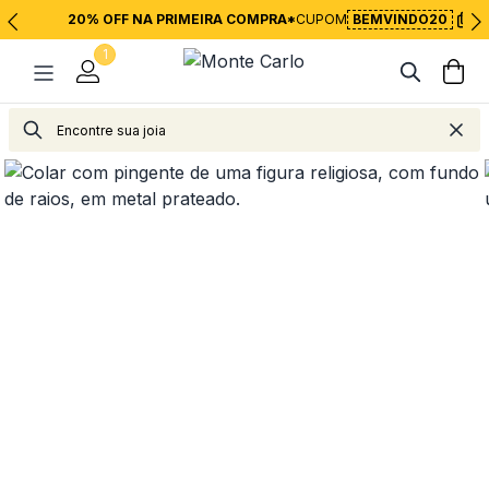
20% OFF NA PRIMEIRA COMPRA*
CUPOM
BEMVINDO20
1
Joias
Pingentes