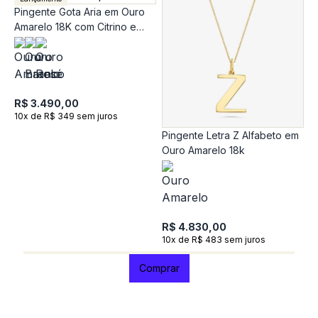
Pingente Gota Aria em Ouro
Amarelo 18K com Citrino e
Topázio Incolor
R$ 3.490,00
10x de R$ 349 sem juros
Pingente Letra Z Alfabeto em
P
Ouro Amarelo 18k
O
R$ 4.830,00
R
10x de R$ 483 sem juros
1
Comprar