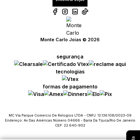
Monte Carlo Joias © 2026
segurança
Compre com um Embaixador
Compre com um Embaixador
Compre com um Embaixador
tecnologias
Consulte seu pedido
Consulte seu pedido
Consulte seu pedido
formas de pagamento
Solicite troca ou devolução
Solicite troca ou devolução
Solicite troca ou devolução
Conheça o Bônus MC
Conheça o Bônus MC
Conheça o Bônus MC
MC Via Parque Comercio De Relogios LTDA - CNPJ: 12.136.108/0023-09
Endereço: Av Das Américas Número 04666 - Barra Da Tijuca/Rio De Janeiro
Fale com o SAC
Fale com o SAC
Fale com o SAC
CEP: 22.640-902