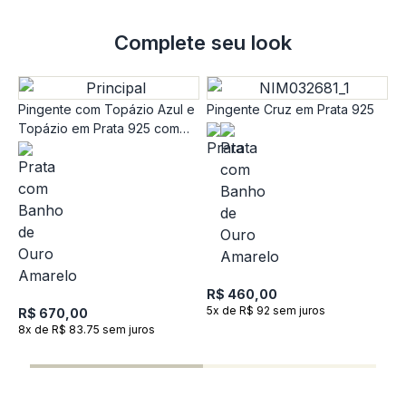
Complete seu look
Pingente com Topázio Azul e
Pingente Cruz em Prata 925
Topázio em Prata 925 com
Banho de Ouro Amarelo 18k
P
O
R$ 460,00
5x de R$ 92 sem juros
R$ 670,00
8x de R$ 83.75 sem juros
R
1