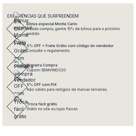
EXPERIÊNCIAS QUE SURPREENDEM
Bônus especial Monte Carlo
A cada compra, ganhe 15% de bônus para o próximo
pedido
5% OFF + Frete Grátis com código do vendedor
Consulte o regulamento
Primeira Compra
Cupom: BEMVINDO20
5% OFF com PIX
Não válido para relógios de marcas terceiras.
Troca fácil grátis
Grátis no site ou lojas físicas