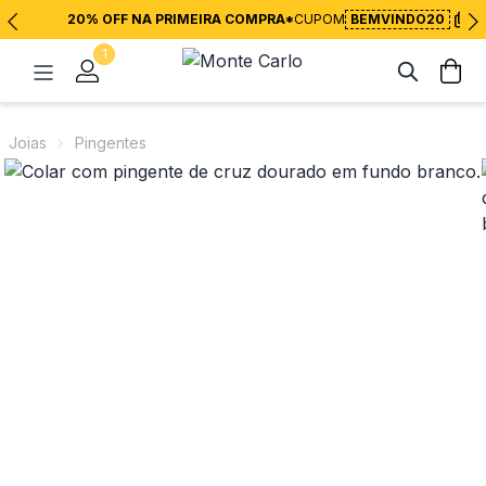
20% OFF NA PRIMEIRA COMPRA*
CUPOM
BEMVINDO20
1
Joias
Pingentes