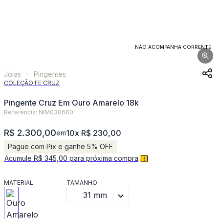
NÃO ACOMPANHA CORRENTE
Joias
Pingentes
COLEÇÃO FE CRUZ
Pingente Cruz Em Ouro Amarelo 18k
Referencia: NIM030660
R$ 2.300,00
10x R$ 230,00
em
Pague com Pix e ganhe 5% OFF
Acumule R$ 345,00 para próxima compra
MATERIAL
TAMANHO
31 mm