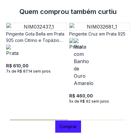
Quem comprou também curtiu
Pingente Gota Bella em Prata
Pingente Cruz em Prata 925
925 com Citrino e Topázio
Incolor
R$ 610,00
7x de R$ 87.14 sem juros
P
A
R$ 460,00
T
5x de R$ 92 sem juros
R
1
Comprar