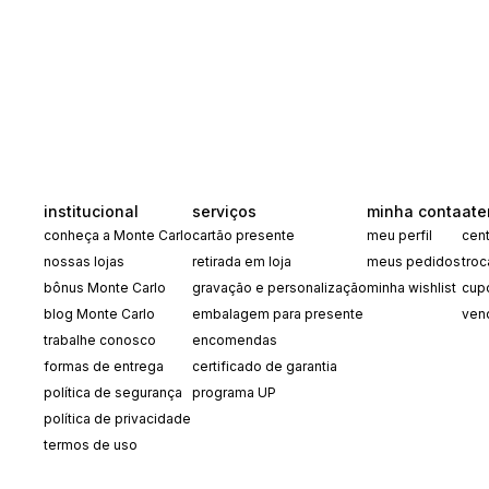
institucional
serviços
minha conta
ate
conheça a Monte Carlo
cartão presente
meu perfil
cent
nossas lojas
retirada em loja
meus pedidos
tro
bônus Monte Carlo
gravação e personalização
minha wishlist
cup
blog Monte Carlo
embalagem para presente
ven
trabalhe conosco
encomendas
formas de entrega
certificado de garantia
política de segurança
programa UP
política de privacidade
termos de uso