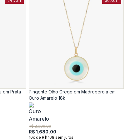
24%
off
30%
off
a em Prata
Pingente Olho Grego em Madrepérola em
Ouro Amarelo 18k
R$ 2.390,00
R$ 1.680,00
10x de R$ 168 sem juros