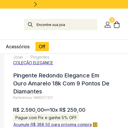
1
Acessórios
Off
Joias
Pingentes
COLEÇÃO ELEGANCE
Pingente Redondo Elegance Em
Ouro Amarelo 18k Com 9 Pontos De
Diamantes
Referencia: NIM007321
R$ 2.590,00
10x R$ 259,00
em
Pague com Pix e ganhe 5% OFF
Acumule R$ 388,50 para próxima compra