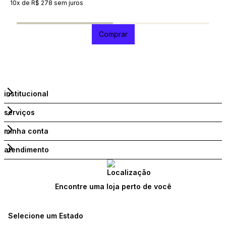
10x de R$ 278 sem juros
R
1
Comprar
institucional
serviços
minha conta
atendimento
Encontre uma loja perto de você