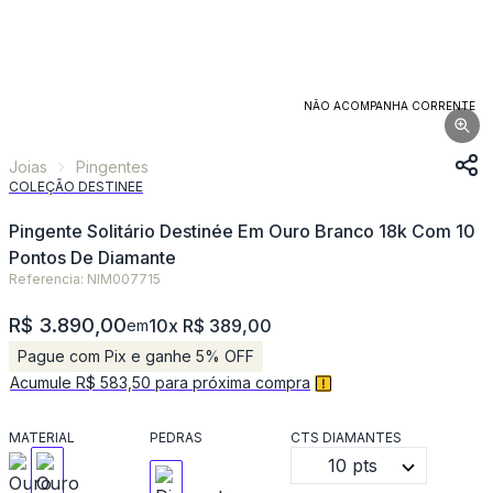
NÃO ACOMPANHA CORRENTE
Joias
Pingentes
COLEÇÃO DESTINEE
Pingente Solitário Destinée Em Ouro Branco 18k Com 10
Pontos De Diamante
Referencia: NIM007715
R$ 3.890,00
10x R$ 389,00
em
Pague com Pix e ganhe 5% OFF
Acumule R$ 583,50 para próxima compra
MATERIAL
PEDRAS
CTS DIAMANTES
10 pts