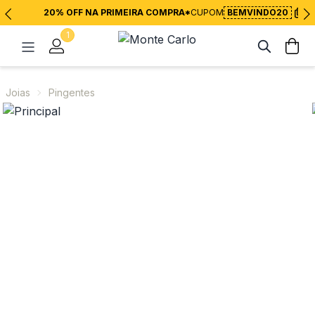
20% OFF NA PRIMEIRA COMPRA*
CUPOM
BEMVINDO20
1
Joias
Pingentes