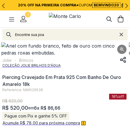
20% OFF NA PRIMEIRA COMPRA*
CUPOM
BEMVINDO20
1
Jolie
Brincos
Jolie
Brincos
COLEÇÃO JOLIE BRILHOS D'ÁGUA
Piercing Cravejado Em Prata 925 Com Banho De Ouro
Amarelo 18k
Referencia: NIM029538
16%
off
R$ 620,00
R$ 520,00
6x R$ 86,66
em
Pague com Pix e ganhe 5% OFF
Acumule R$ 78,00 para próxima compra