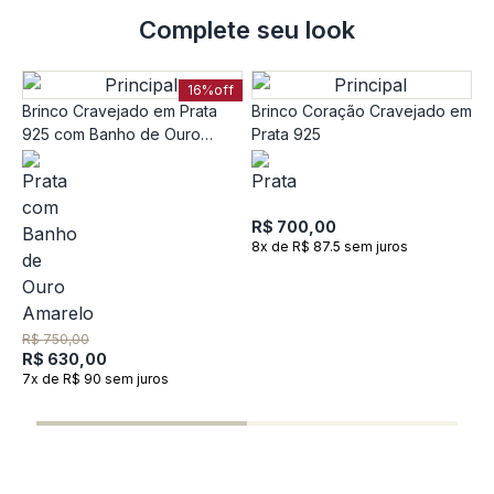
Complete seu look
16%
off
Brinco Cravejado em Prata
Brinco Coração Cravejado em
925 com Banho de Ouro
Prata 925
Amarelo 18k
R$ 700,00
8x de R$ 87.5 sem juros
A
9
R$ 750,00
R$ 630,00
7x de R$ 90 sem juros
R
9