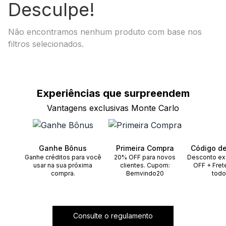
Desculpe!
Não encontramos nenhum produto com base nos
filtros selecionados.
Experiências que
surpreendem
Vantagens exclusivas Monte Carlo
Ganhe Bônus
Primeira Compra
Código d
Ganhe créditos para você
20% OFF para novos
Desconto ex
usar na sua próxima
clientes. Cupom:
OFF + Fret
compra.
Bemvindo20
todo
Consulte o regulamento