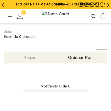
20% OFF NA PRIMEIRA COMPRA*
CUPOM
BEMVINDO20
1
Joias
Exibindo
0
produto
Filtrar
Ordenar Por
Mostrando
0 de 0