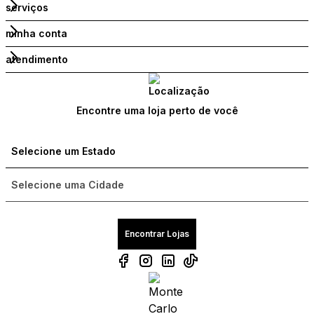
serviços
minha conta
atendimento
Encontre uma loja perto de você
Encontrar Lojas
Compre com um Embaixador
Compre com um Embaixador