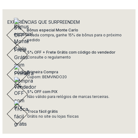
EXPERIÊNCIAS QUE SURPREENDEM
Bônus especial Monte Carlo
A cada compra, ganhe 15% de bônus para o próximo
pedido
5% OFF + Frete Grátis com código do vendedor
Consulte o regulamento
Primeira Compra
Cupom: BEMVINDO20
5% OFF com PIX
Não válido para relógios de marcas terceiras.
Troca fácil grátis
Grátis no site ou lojas físicas