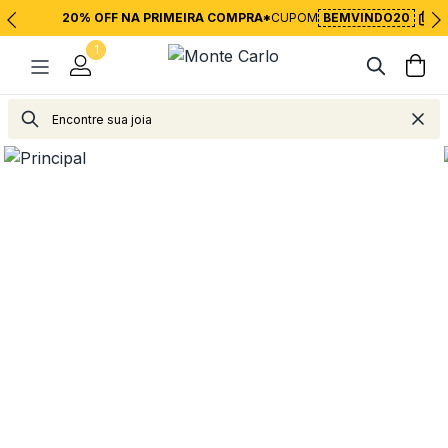
20% OFF NA PRIMEIRA COMPRA*
CUPOM
BEMVINDO20
1
Joias
Correntes