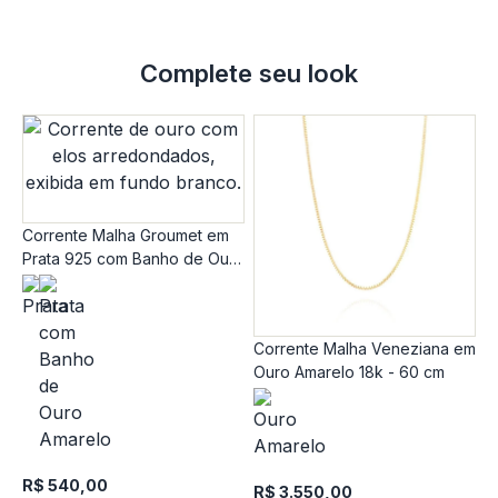
Complete seu look
Corrente Malha Groumet em
Prata 925 com Banho de Ouro
Amarelo 18k - 40 cm
Corrente Malha Veneziana em
C
Ouro Amarelo 18k - 60 cm
A
R
1
R$ 540,00
R$ 3.550,00