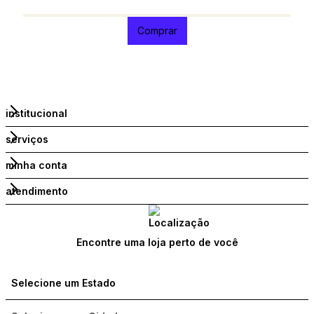
1
Comprar
institucional
serviços
minha conta
atendimento
Encontre uma loja perto de você