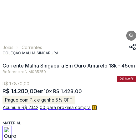
Joias
Correntes
COLEÇÃO MALHA SINGAPURA
Corrente Malha Singapura Em Ouro Amarelo 18k - 45cm
Referencia: NIM035250
20%
off
R$ 17.870,00
R$ 14.280,00
10x R$ 1.428,00
em
Pague com Pix e ganhe 5% OFF
Acumule R$ 2.142,00 para próxima compra
MATERIAL