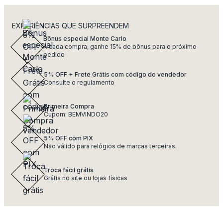
EXPERIÊNCIAS QUE SURPREENDEM
Bônus especial Monte Carlo
A cada compra, ganhe 15% de bônus para o próximo
pedido
5% OFF + Frete Grátis com código do vendedor
Consulte o regulamento
Primeira Compra
Cupom: BEMVINDO20
5% OFF com PIX
Não válido para relógios de marcas terceiras.
Troca fácil grátis
Grátis no site ou lojas físicas