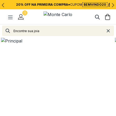
20% OFF NA PRIMEIRA COMPRA*
CUPOM
BEMVINDO20
1
Joias
Correntes