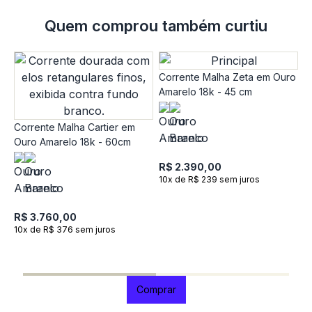
Quem comprou também curtiu
Corrente Malha Zeta em Ouro
Amarelo 18k - 45 cm
Corrente Malha Cartier em
Ouro Amarelo 18k - 60cm
R$ 2.390,00
10x de R$ 239 sem juros
C
P
R$ 3.760,00
A
10x de R$ 376 sem juros
R
1
Comprar