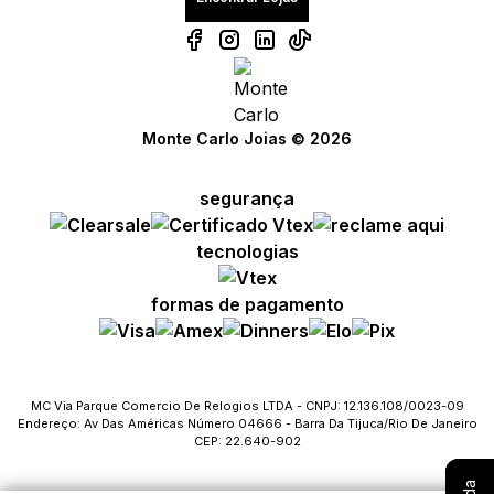
Monte Carlo Joias © 2026
segurança
Compre com um Embaixador
Compre com um Embaixador
Compre com um Embaixador
tecnologias
Consulte seu pedido
Consulte seu pedido
Consulte seu pedido
formas de pagamento
Solicite troca ou devolução
Solicite troca ou devolução
Solicite troca ou devolução
Conheça o Bônus MC
Conheça o Bônus MC
Conheça o Bônus MC
MC Via Parque Comercio De Relogios LTDA - CNPJ: 12.136.108/0023-09
Endereço: Av Das Américas Número 04666 - Barra Da Tijuca/Rio De Janeiro
Fale com o SAC
Fale com o SAC
Fale com o SAC
CEP: 22.640-902