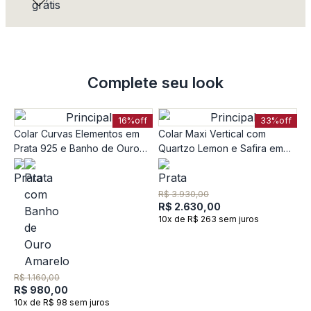
Complete seu look
16%
off
33%
off
Colar Curvas Elementos em
Colar Maxi Vertical com
Prata 925 e Banho de Ouro
Quartzo Lemon e Safira em
Amarelo 18K - 45cm
Prata 925
R$ 3.930,00
R$ 2.630,00
10x de R$ 263 sem juros
C
P
R$ 1.160,00
A
R$ 980,00
R
10x de R$ 98 sem juros
R