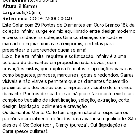
Altura:
8,18(mm)
Largura:
8,20(mm)
Referência:
COOBCM00000049
Este Colar com 29 Pontos de Diamantes em Ouro Branco 18k da
coleção Infinity, surge em mix equilibrado entre design moderno
e personalidade na coleção. Uma combinação delicada e
marcante em joias únicas e atemporais, perfeitas para
presentear e surpreender quem se ama!
Luxo, beleza infinita, requinte e sofisticação. Infinity é a uma
coleção de diamantes em propostas nada óbvias, com
cravações mistas, que explora formatos e lapidações variadas
como baguetes, princess, marquises, gotas e redondos. Garras
visíveis e não visíveis permitem que os diamantes fiquem tão
próximos uns dos outros que a impressão visual é de um único
diamante. Por trás de sua beleza mágica e fascinante existe um
complexo trabalho de identificação, seleção, extração, corte,
design, lapidação, polimento e cravação.
Os diamantes Monte Carlo têm origem natural e respeitam os
padrões mundialmente definidos para avaliar sua qualidade. São
eles os 4 Cs: Color (cor), Clarity (pureza), Cut (lapidação) e
Carat (peso/ quilates).