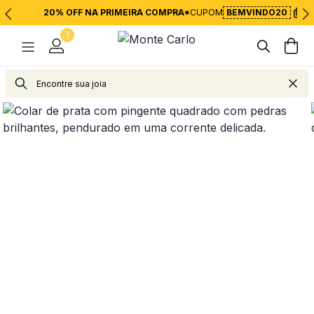
20% OFF NA PRIMEIRA COMPRA*
CUPOM
BEMVINDO20
1
Joias
Colares