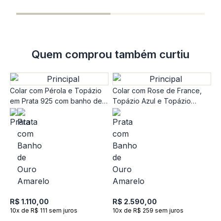
1
Quem comprou também curtiu
Colar com Pérola e Topázio
Colar com Rose de France,
em Prata 925 com banho de
Topázio Azul e Topázio
Ouro Amarelo 18k
London em Prata 925 com
banho de Ouro Amarelo 18k
C
9
R$ 1.110,00
R$ 2.590,00
10x de R$ 111 sem juros
10x de R$ 259 sem juros
R