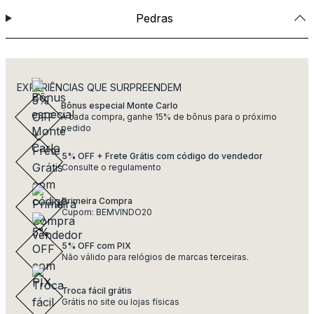
Pedras
EXPERIÊNCIAS QUE SURPREENDEM
Bônus especial Monte Carlo
A cada compra, ganhe 15% de bônus para o próximo
pedido
5% OFF + Frete Grátis com código do vendedor
Consulte o regulamento
Primeira Compra
Cupom: BEMVINDO20
5% OFF com PIX
Não válido para relógios de marcas terceiras.
Troca fácil grátis
Grátis no site ou lojas físicas