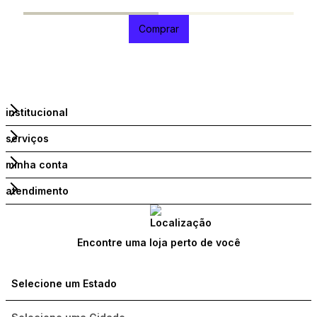
1
Comprar
institucional
serviços
minha conta
atendimento
Encontre uma loja perto de você