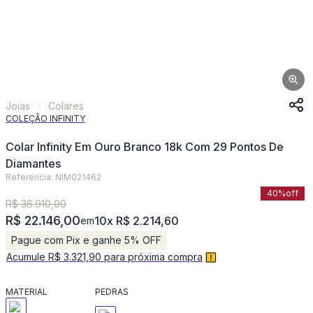
Joias
Colares
COLEÇÃO INFINITY
Colar Infinity Em Ouro Branco 18k Com 29 Pontos De
Diamantes
Referencia: NIM021462
40%
off
R$ 36.910,00
R$ 22.146,00
10x R$ 2.214,60
em
Pague com Pix e ganhe 5% OFF
Acumule R$ 3.321,90 para próxima compra
MATERIAL
PEDRAS