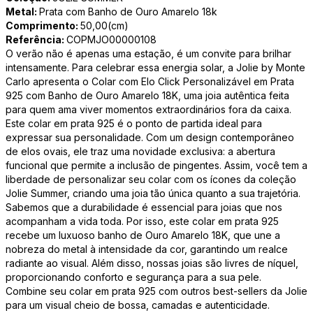
Metal:
Prata com Banho de Ouro Amarelo 18k
Comprimento:
50,00(cm)
Referência:
COPMJO00000108
O verão não é apenas uma estação, é um convite para brilhar
intensamente. Para celebrar essa energia solar, a Jolie by Monte
Carlo apresenta o Colar com Elo Click Personalizável em Prata
925 com Banho de Ouro Amarelo 18K, uma joia autêntica feita
para quem ama viver momentos extraordinários fora da caixa.
Este colar em prata 925 é o ponto de partida ideal para
expressar sua personalidade. Com um design contemporâneo
de elos ovais, ele traz uma novidade exclusiva: a abertura
funcional que permite a inclusão de pingentes. Assim, você tem a
liberdade de personalizar seu colar com os ícones da coleção
Jolie Summer, criando uma joia tão única quanto a sua trajetória.
Sabemos que a durabilidade é essencial para joias que nos
acompanham a vida toda. Por isso, este colar em prata 925
recebe um luxuoso banho de Ouro Amarelo 18K, que une a
nobreza do metal à intensidade da cor, garantindo um realce
radiante ao visual. Além disso, nossas joias são livres de níquel,
proporcionando conforto e segurança para a sua pele.
Combine seu colar em prata 925 com outros best-sellers da Jolie
para um visual cheio de bossa, camadas e autenticidade.