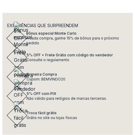
EXPERIÊNCIAS QUE SURPREENDEM
Bônus especial Monte Carlo
A cada compra, ganhe 15% de bônus para o próximo
pedido
5% OFF + Frete Grátis com código do vendedor
Consulte o regulamento
Primeira Compra
Cupom: BEMVINDO20
5% OFF com PIX
Não válido para relógios de marcas terceiras.
Troca fácil grátis
Grátis no site ou lojas físicas