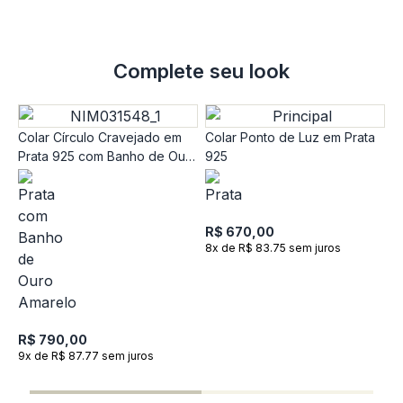
Complete seu look
Colar Círculo Cravejado em
Colar Ponto de Luz em Prata
Prata 925 com Banho de Ouro
925
Amarelo 18k
R$ 670,00
8x de R$ 83.75 sem juros
C
c
R$ 790,00
9x de R$ 87.77 sem juros
R
1