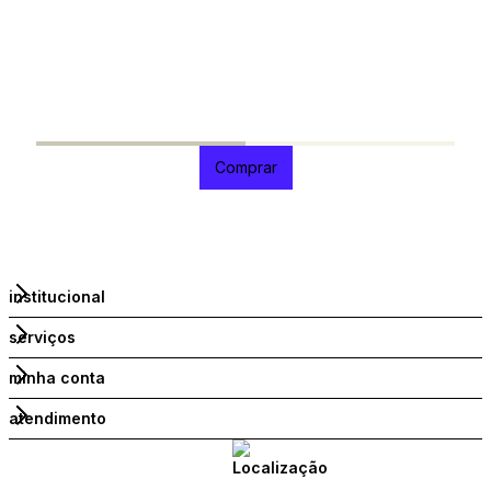
R
1
Comprar
institucional
serviços
minha conta
atendimento