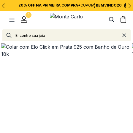
20% OFF NA PRIMEIRA COMPRA*
CUPOM
BEMVINDO20
1
Jolie
Colares