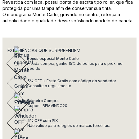
Revestida com laca, possui ponta de escrita tipo roller, que fica
protegida por uma tampa afim de conservar sua tinta.
O monograma Monte Carlo, gravado no centro, reforça a
autenticidade e qualidade desse sofisticado modelo de caneta.
EXPERIÊNCIAS QUE SURPREENDEM
Bônus especial Monte Carlo
A cada compra, ganhe 15% de bônus para o próximo
pedido
5% OFF + Frete Grátis com código do vendedor
Consulte o regulamento
Primeira Compra
Cupom: BEMVINDO20
5% OFF com PIX
Não válido para relógios de marcas terceiras.