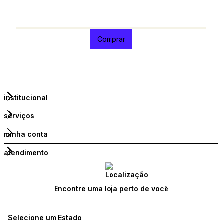
R
6
Comprar
institucional
serviços
minha conta
atendimento
Encontre uma loja perto de você