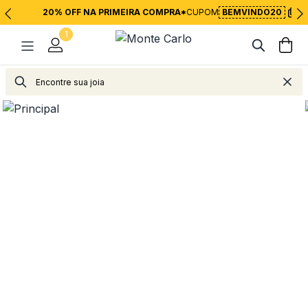
20% OFF NA PRIMEIRA COMPRA*
CUPOM
BEMVINDO20
1
Acessórios
Acessórios
Canetas