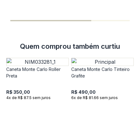
R
6
Quem comprou também curtiu
Caneta Monte Carlo Roller
Caneta Monte Carlo Tinteiro
Preta
Grafite
R$ 350,00
R$ 490,00
4x de R$ 87.5 sem juros
6x de R$ 81.66 sem juros
C
P