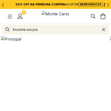
20% OFF NA PRIMEIRA COMPRA*
CUPOM
BEMVINDO20
1
Acessórios
Acessórios
Caderno