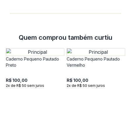
R
2
Quem comprou também curtiu
Caderno Pequeno Pautado
Caderno Pequeno Pautado
Preto
Vermelho
R$ 100,00
R$ 100,00
2x de R$ 50 sem juros
2x de R$ 50 sem juros
C
V