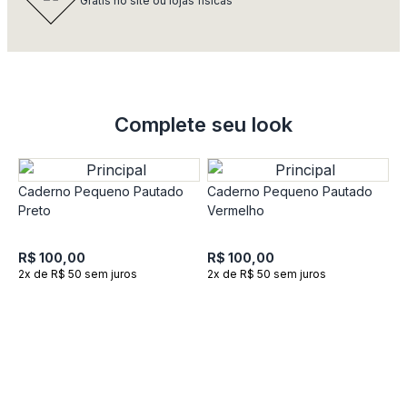
Grátis no site ou lojas físicas
Complete seu look
Caderno Pequeno Pautado
Caderno Pequeno Pautado
Preto
Vermelho
R$ 100,00
R$ 100,00
2x de R$ 50 sem juros
2x de R$ 50 sem juros
C
V