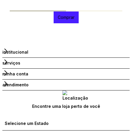
R
2
Comprar
institucional
serviços
minha conta
atendimento
Encontre uma loja perto de você