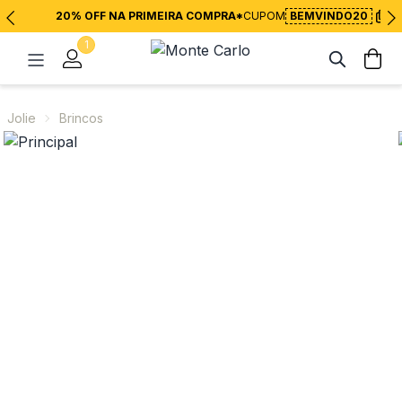
20% OFF NA PRIMEIRA COMPRA*
CUPOM
BEMVINDO20
1
Jolie
Brincos