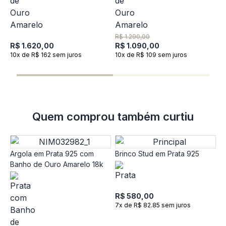
A
P
R$ 1.290,00
A
R$ 1.620,00
R$ 1.090,00
10x de R$ 162 sem juros
10x de R$ 109 sem juros
R
9
Quem comprou também curtiu
Argola em Prata 925 com
Brinco Stud em Prata 925
B
Banho de Ouro Amarelo 18k
9
A
R$ 580,00
7x de R$ 82.85 sem juros