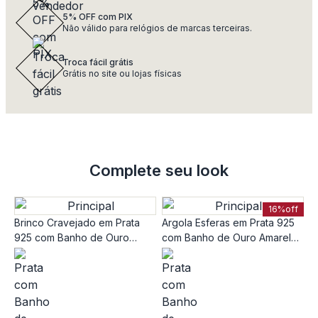
5% OFF com PIX
Não válido para relógios de marcas terceiras.
Troca fácil grátis
Grátis no site ou lojas físicas
Complete seu look
16%
off
Brinco Cravejado em Prata
Argola Esferas em Prata 925
925 com Banho de Ouro
com Banho de Ouro Amarelo
Amarelo 18k
18k