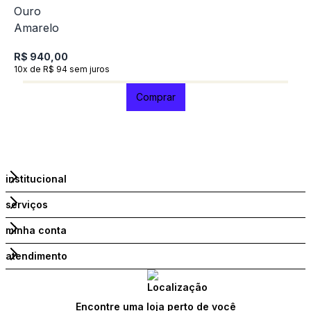
R$ 940,00
R
10x de R$ 94 sem juros
1
Comprar
institucional
serviços
minha conta
atendimento
Encontre uma loja perto de você