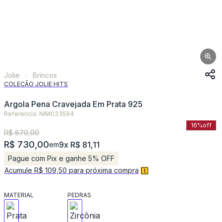
Jolie
Brincos
COLEÇÃO JOLIE HITS
Argola Pena Cravejada Em Prata 925
Referencia: NIM033594
16%
off
R$ 870,00
R$ 730,00
9x R$ 81,11
em
Pague com Pix e ganhe 5% OFF
Acumule R$ 109,50 para próxima compra
MATERIAL
PEDRAS