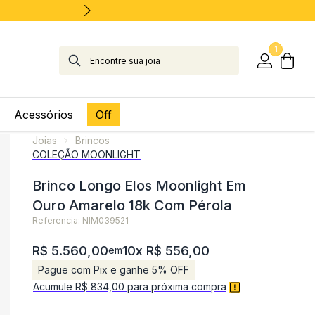
1
Acessórios
Off
Joias
Brincos
COLEÇÃO MOONLIGHT
Brinco Longo Elos Moonlight Em
Ouro Amarelo 18k Com Pérola
Referencia: NIM039521
R$ 5.560,00
10x R$ 556,00
em
Pague com Pix e ganhe 5% OFF
Acumule R$ 834,00 para próxima compra