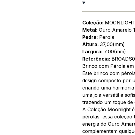
Coleção:
MOONLIGH
Metal:
Ouro Amarelo 
Pedra:
Pérola
Altura:
37,00(mm)
Largura:
7,00(mm)
Referência:
BROADS0
Brinco com Pérola em
Este brinco com pérol
design composto por u
criando uma harmonia p
uma joia versátil e sof
trazendo um toque de e
A Coleção Moonlight é 
pérolas, essa coleção 
energia do Ouro Amarel
complementam qualquer