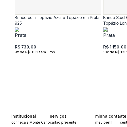
Brinco com Topázio Azul e Topázio em Prata
Brinco Stud
925
Topázio Lo
R$ 730,00
R$ 1.150,00
9x de R$ 81.11 sem juros
10x de R$ 115
institucional
serviços
minha conta
ate
conheça a Monte Carlo
cartão presente
meu perfil
cent