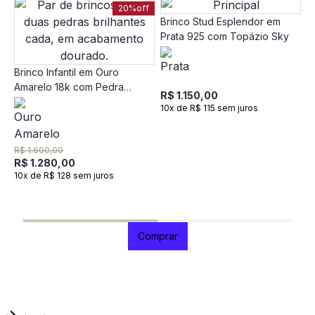
20%
off
Brinco Stud Esplendor em
Prata 925 com Topázio Sky
Brinco Infantil em Ouro
Amarelo 18k com Pedra
R$ 1.150,00
Incolor - 2,2mm
10x de R$ 115 sem juros
B
R$ 1.600,00
c
R$ 1.280,00
1
10x de R$ 128 sem juros
R
1
Comprar