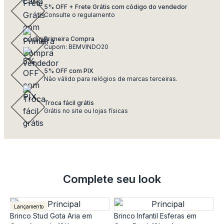
5% OFF + Frete Grátis com código do vendedor
Consulte o regulamento
Primeira Compra
Cupom: BEMVINDO20
5% OFF com PIX
Não válido para relógios de marcas terceiras.
Troca fácil grátis
Grátis no site ou lojas físicas
Complete seu look
Lançamento
Brinco Stud Gota Aria em
Brinco Infantil Esferas em