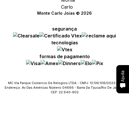
Compre com um Embaixador
Compre com um Embaixador
Compre com um Embaixador
Monte Carlo Joias © 2026
Consulte seu pedido
Consulte seu pedido
Consulte seu pedido
segurança
Solicite troca ou devolução
Solicite troca ou devolução
Solicite troca ou devolução
tecnologias
Conheça o Bônus MC
Conheça o Bônus MC
Conheça o Bônus MC
formas de pagamento
Fale com o SAC
Fale com o SAC
Fale com o SAC
Ajuda
Ajuda
Ajuda
MC Via Parque Comercio De Relogios LTDA - CNPJ: 12.136.108/0023-09
Endereço: Av Das Américas Número 04666 - Barra Da Tijuca/Rio De Janeiro
CEP: 22.640-902