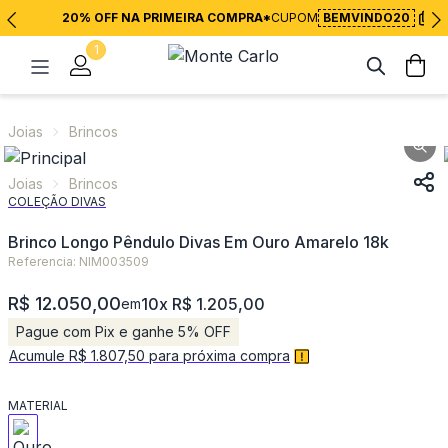
20% OFF NA PRIMEIRA COMPRA*
CUPOM
BEMVINDO20
1
Joias
Brincos
Joias
Brincos
COLEÇÃO DIVAS
Brinco Longo Pêndulo Divas Em Ouro Amarelo 18k
Referencia: NIM003509
R$ 12.050,00
10x R$ 1.205,00
em
Pague com Pix e ganhe 5% OFF
Acumule R$ 1.807,50 para próxima compra
MATERIAL