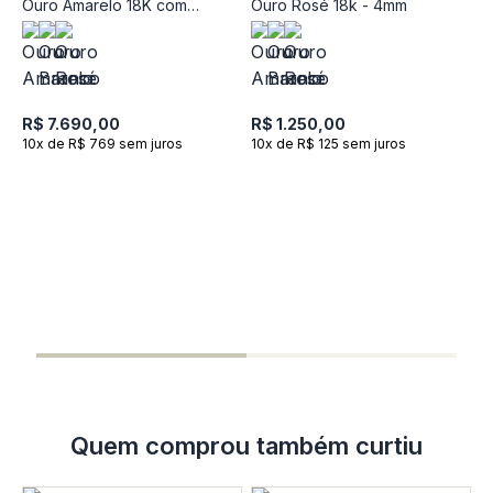
Ouro Amarelo 18K com
Ouro Rosé 18k - 4mm
Peridoto e Topázio Incolor
R$ 7.690,00
R$ 1.250,00
10x de R$ 769 sem juros
10x de R$ 125 sem juros
B
C
A
R
R
1
Quem comprou também curtiu