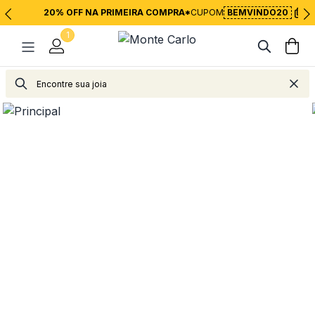
20% OFF NA PRIMEIRA COMPRA*
CUPOM
BEMVINDO20
1
Joias
Brincos