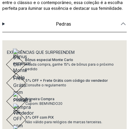
entre o clássiso e o contemporâneo, essa coleção é a escolha
perfeita para iluminar sua essência e destacar sua feminilidade.
Pedras
EXPERIÊNCIAS QUE SURPREENDEM
Bônus especial Monte Carlo
A cada compra, ganhe 15% de bônus para o próximo
pedido
5% OFF + Frete Grátis com código do vendedor
Consulte o regulamento
Primeira Compra
Cupom: BEMVINDO20
5% OFF com PIX
Não válido para relógios de marcas terceiras.