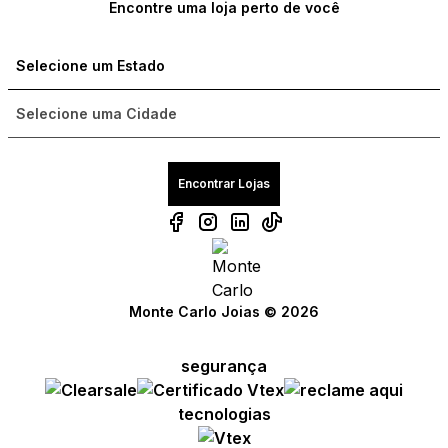
Encontre uma loja perto de você
Encontrar Lojas
Monte Carlo Joias © 2026
segurança
Compre com um Embaixador
Compre com um Embaixador
Compre com um Embaixador
tecnologias
Consulte seu pedido
Consulte seu pedido
Consulte seu pedido