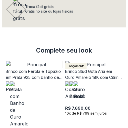
Troca fácil grátis
Grátis no site ou lojas físicas
Complete seu look
Lançamento
Brinco com Pérola e Topázio
Brinco Stud Gota Aria em
em Prata 925 com banho de
Ouro Amarelo 18K com Citrino
Ouro Amarelo 18k
e Topázio Incolor
R$ 7.690,00
10x de R$ 769 sem juros
B
Á