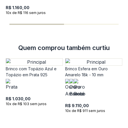
R$ 1.160,00
10x de R$ 116 sem juros
R
1
Quem comprou também curtiu
Brinco com Topázio Azul e
Brinco Esfera em Ouro
B
Topázio em Prata 925
Amarelo 18k - 10 mm
O
e
R$ 1.030,00
10x de R$ 103 sem juros
R$ 9.110,00
R
10x de R$ 911 sem juros
1