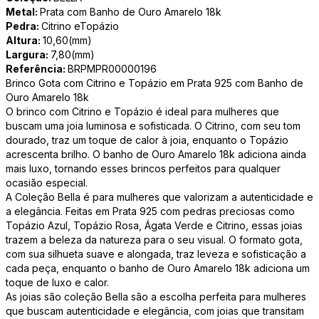
Metal:
Prata com Banho de Ouro Amarelo 18k
Pedra:
Citrino eTopázio
Altura:
10,60(mm)
Largura:
7,80(mm)
Referência:
BRPMPR00000196
Brinco Gota com Citrino e Topázio em Prata 925 com Banho de
Ouro Amarelo 18k
O brinco com Citrino e Topázio é ideal para mulheres que
buscam uma joia luminosa e sofisticada. O Citrino, com seu tom
dourado, traz um toque de calor à joia, enquanto o Topázio
acrescenta brilho. O banho de Ouro Amarelo 18k adiciona ainda
mais luxo, tornando esses brincos perfeitos para qualquer
ocasião especial.
A Coleção Bella é para mulheres que valorizam a autenticidade e
a elegância. Feitas em Prata 925 com pedras preciosas como
Topázio Azul, Topázio Rosa, Ágata Verde e Citrino, essas joias
trazem a beleza da natureza para o seu visual. O formato gota,
com sua silhueta suave e alongada, traz leveza e sofisticação a
cada peça, enquanto o banho de Ouro Amarelo 18k adiciona um
toque de luxo e calor.
As joias são coleção Bella são a escolha perfeita para mulheres
que buscam autenticidade e elegância, com joias que transitam