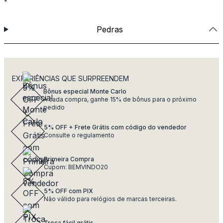
"
Pedras
EXPERIÊNCIAS QUE SURPREENDEM
Bônus especial Monte Carlo
A cada compra, ganhe 15% de bônus para o próximo
pedido
5% OFF + Frete Grátis com código do vendedor
Consulte o regulamento
Primeira Compra
Cupom: BEMVINDO20
5% OFF com PIX
Não válido para relógios de marcas terceiras.
Troca fácil grátis