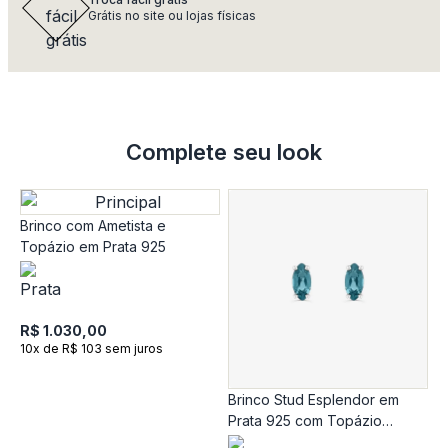
Grátis no site ou lojas físicas
Complete seu look
Brinco com Ametista e
Topázio em Prata 925
R$ 1.030,00
10x de R$ 103 sem juros
Brinco Stud Esplendor em
B
Prata 925 com Topázio
C
London
1