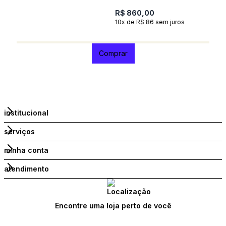
R$ 860,00
10x de R$ 86 sem juros
R
1
Comprar
institucional
serviços
minha conta
atendimento
Encontre uma loja perto de você