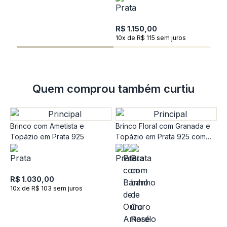
R
1
R$ 1.150,00
10x de R$ 115 sem juros
Quem comprou também curtiu
Brinco com Ametista e
Brinco Floral com Granada e
Topázio em Prata 925
Topázio em Prata 925 com
Banho de Ouro Rose 18k
R$ 1.030,00
10x de R$ 103 sem juros
B
e