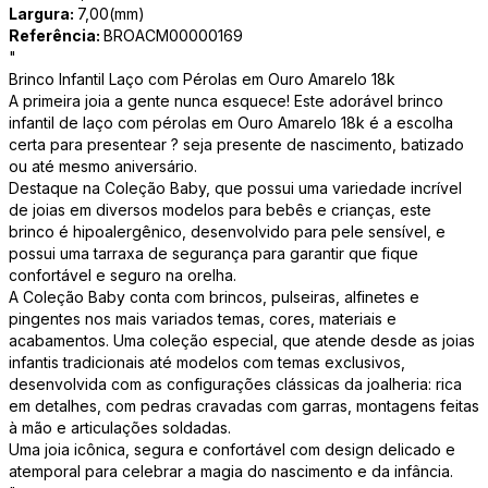
Largura:
7,00(mm)
Referência:
BROACM00000169
"
Brinco Infantil Laço com Pérolas em Ouro Amarelo 18k
A primeira joia a gente nunca esquece! Este adorável brinco
infantil de laço com pérolas em Ouro Amarelo 18k é a escolha
certa para presentear ? seja presente de nascimento, batizado
ou até mesmo aniversário.
Destaque na Coleção Baby, que possui uma variedade incrível
de joias em diversos modelos para bebês e crianças, este
brinco é hipoalergênico, desenvolvido para pele sensível, e
possui uma tarraxa de segurança para garantir que fique
confortável e seguro na orelha.
A Coleção Baby conta com brincos, pulseiras, alfinetes e
pingentes nos mais variados temas, cores, materiais e
acabamentos. Uma coleção especial, que atende desde as joias
infantis tradicionais até modelos com temas exclusivos,
desenvolvida com as configurações clássicas da joalheria: rica
em detalhes, com pedras cravadas com garras, montagens feitas
à mão e articulações soldadas.
Uma joia icônica, segura e confortável com design delicado e
atemporal para celebrar a magia do nascimento e da infância.