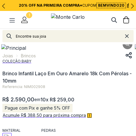
20% OFF NA PRIMEIRA COMPRA*
CUPOM
BEMVINDO20
1
Joias
Brincos
Joias
Brincos
COLEÇÃO BABY
Brinco Infantil Laço Em Ouro Amarelo 18k Com Pérolas -
10mm
Referencia: NIM002908
R$ 2.590,00
10x R$ 259,00
em
Pague com Pix e ganhe 5% OFF
Acumule R$ 388,50 para próxima compra
MATERIAL
PEDRAS