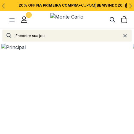
20% OFF NA PRIMEIRA COMPRA*
CUPOM
BEMVINDO20
1
Joias
Brincos
Argolas