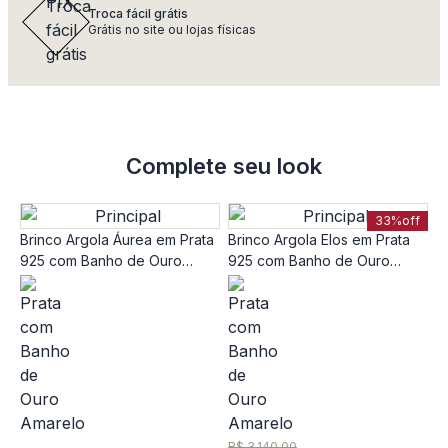
Troca fácil grátis
Grátis no site ou lojas físicas
Complete seu look
33%
off
Brinco Argola Áurea em Prata
Brinco Argola Elos em Prata
B
925 com Banho de Ouro
925 com Banho de Ouro
P
Amarelo, Topázio Incolor e
Amarelo 18k
A
Iolita
R
1
R$ 3.140,00