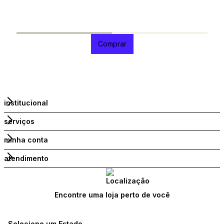
R
R
1
Comprar
institucional
serviços
minha conta
atendimento
Encontre uma loja perto de você