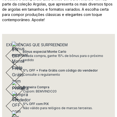
parte da coleção Argolas, que apresenta os mais diversos tipos
de argolas em tamanhos e formatos variados. A escolha certa
para compor produções clássicas e elegantes com toque
contemporâneo. Aposte!
EXPERIÊNCIAS QUE SURPREENDEM
Bônus especial Monte Carlo
A cada compra, ganhe 15% de bônus para o próximo
pedido
5% OFF + Frete Grátis com código do vendedor
Consulte o regulamento
Primeira Compra
Cupom: BEMVINDO20
5% OFF com PIX
Não válido para relógios de marcas terceiras.