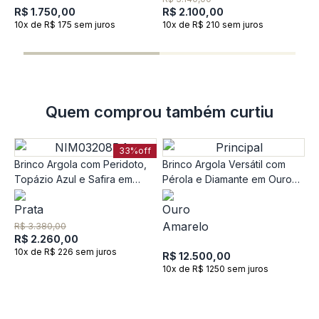
R$ 1.750,00
R$ 2.100,00
10x de R$ 175 sem juros
10x de R$ 210 sem juros
Quem comprou também curtiu
33%
off
Brinco Argola com Peridoto,
Brinco Argola Versátil com
Topázio Azul e Safira em
Pérola e Diamante em Ouro
Prata 925
Amarelo 18k
R$ 3.380,00
R$ 2.260,00
10x de R$ 226 sem juros
R$ 12.500,00
10x de R$ 1250 sem juros
Br
e