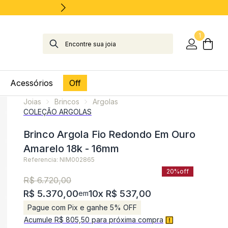
1
Acessórios
Off
Joias
Brincos
Argolas
COLEÇÃO ARGOLAS
Brinco Argola Fio Redondo Em Ouro
Amarelo 18k - 16mm
Referencia: NIM002865
20%
off
R$ 6.720,00
R$ 5.370,00
10x R$ 537,00
em
Pague com Pix e ganhe 5% OFF
Acumule R$ 805,50 para próxima compra