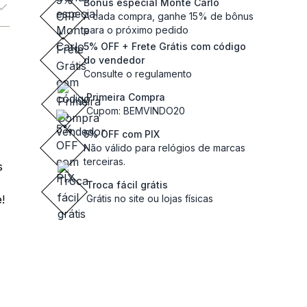
Bônus especial Monte Carlo
A cada compra, ganhe 15% de bônus
para o próximo pedido
5% OFF + Frete Grátis com código
do vendedor
Consulte o regulamento
Primeira Compra
Cupom: BEMVINDO20
5% OFF com PIX
Não válido para relógios de marcas
terceiras.
s
Troca fácil grátis
!
Grátis no site ou lojas físicas