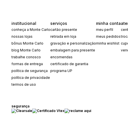
institucional
serviços
minha conta
ate
conheça a Monte Carlo
cartão presente
meu perfil
cent
nossas lojas
retirada em loja
meus pedidos
tro
bônus Monte Carlo
gravação e personalização
minha wishlist
cup
blog Monte Carlo
embalagem para presente
ven
trabalhe conosco
encomendas
formas de entrega
certificado de garantia
política de segurança
programa UP
política de privacidade
termos de uso
segurança