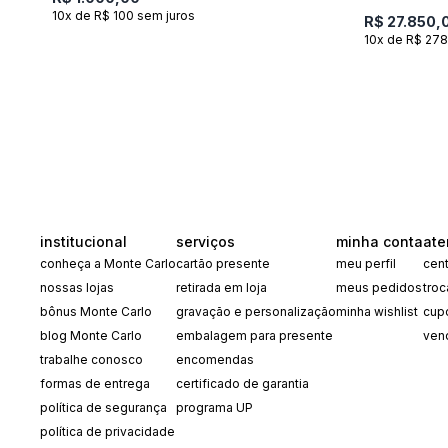
10x de R$ 100 sem juros
R$ 27.850,
10x de R$ 278
institucional
serviços
minha conta
ate
conheça a Monte Carlo
cartão presente
meu perfil
cent
nossas lojas
retirada em loja
meus pedidos
tro
bônus Monte Carlo
gravação e personalização
minha wishlist
cup
blog Monte Carlo
embalagem para presente
ven
trabalhe conosco
encomendas
formas de entrega
certificado de garantia
política de segurança
programa UP
política de privacidade