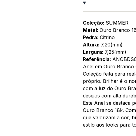
Coleção:
SUMMER
Metal:
Ouro Branco 1
Pedra:
Citrino
Altura:
7,20(mm)
Largura:
7,25(mm)
Referência:
ANOBDS0
Anel em Ouro Branco 
Coleção feita para rea
próprio. Brilhar é o n
com a luz do Ouro Bran
desejos com alta durabi
Este Anel se destaca p
Ouro Branco 18k. Com 
que valorizam a cor, br
estilo aos looks para t