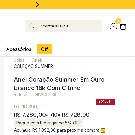
1
Acessórios
Off
Joias
Anéis
COLEÇÃO SUMMER
Anel Coração Summer Em Ouro
Branco 18k Com Citrino
Referencia: NIM034239
30%
off
R$ 10.390,00
R$ 7.280,00
10x R$ 728,00
em
Pague com Pix e ganhe 5% OFF
Acumule R$ 1.092,00 para próxima compra