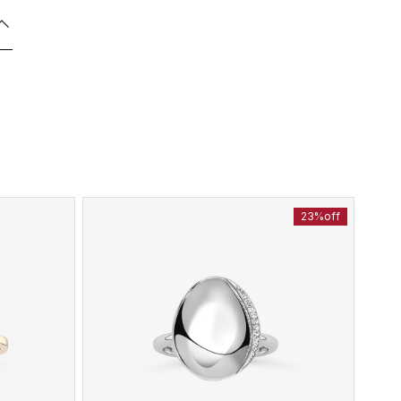
23%
off