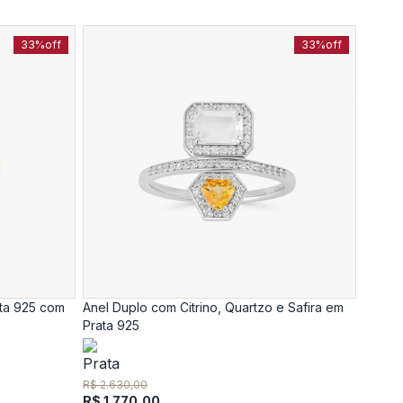
33%
off
33%
off
ta 925 com
Anel Duplo com Citrino, Quartzo e Safira em
Prata 925
R$ 2.630,00
R$ 1.770,00