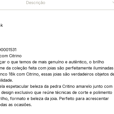
Descrição
8k
0001531
com Citrino
lçar o que temos de mais genuíno e autêntico, o brilho
ome da coleção feita com joias são perfeitamente iluminadas
co 18k com Citrino, essas joias são verdadeiros objetos d
lidade.
ela espetacular beleza da pedra Critino amarelo junto com
design exclusivo que reúne técnicas de corte e polimento
ilho, formato e beleza da joia. Perfeito para acrescentar
odas as ocasiões.